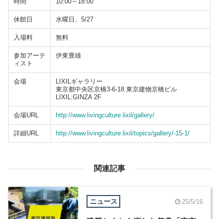
時間
10:00～18:00
休館日
水曜日、5/27
入場料
無料
参加アーテ
伊東豊雄
ィスト
会場
LIXILギャラリー
東京都中央区京橋3-6-18 東京建物京橋ビル
LIXIL:GINZA 2F
会場URL
http://www.livingculture.lixil/gallery/
詳細URL
http://www.livingculture.lixil/topics/gallery/-15-1/
関連記事
ニュース
25/5/16