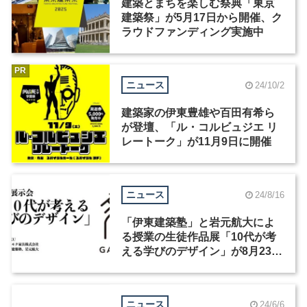
建築とまちを楽しむ祭典「東京
建築祭」が5月17日から開催、ク
ラウドファンディング実施中
PR
ニュース
24/10/2
建築家の伊東豊雄や百田有希ら
が登壇、「ル・コルビュジエ リ
レートーク」が11月9日に開催
ニュース
24/8/16
「伊東建築塾」と岩元航大によ
る授業の生徒作品展「10代が考
える学びのデザイン」が8月23日
から開催
ニュース
24/6/6