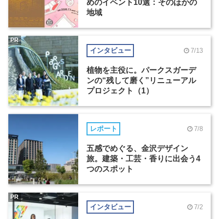
めのイベント10選：そのほかの
地域
PR
インタビュー
7/13
植物を主役に。パークスガーデ
ンの“残して磨く”リニューアル
プロジェクト（1）
レポート
7/8
五感でめぐる、金沢デザイン
旅。建築・工芸・香りに出会う4
つのスポット
PR
インタビュー
7/2