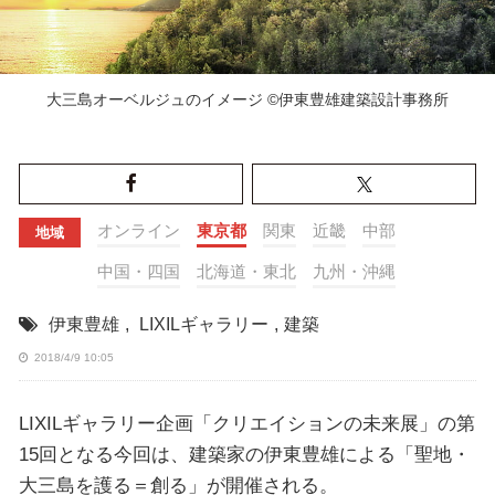
大三島オーベルジュのイメージ ©伊東豊雄建築設計事務所
オンライン
東京都
関東
近畿
中部
地域
中国・四国
北海道・東北
九州・沖縄
伊東豊雄
,
LIXILギャラリー
,
建築
2018/4/9 10:05
LIXILギャラリー企画「クリエイションの未来展」の第
15回となる今回は、建築家の伊東豊雄による「聖地・
大三島を護る＝創る」が開催される。