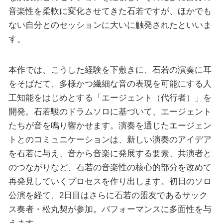
音楽性を柔軟に変化させてきた石若ですが、ほかでも
ない自分とのセッションに大いに触発されたといいま
す。
本作では、こうした経験を下敷きに、石若の演奏に耳
をそばだて、多様かつ繊細な音の表現を可能にする人
工知能をはじめとする「エージェント（代行者）」を
開発。石若駿のドラムソロに基づいて、エージェント
たちが音を鳴り響かせます。演奏を通じたエージェン
トとのコミュニケーションは、新しい演奏のアイデア
を石若に与え、音から音楽に発展する要素、共演者と
のつながりなど、石若の音楽性の核心的部分を改めて
再発見していくプロセスを作り出します。初日のソロ
公演を経て、2日目はさらに石若の盟友であるサック
ス奏者・松丸契が参加。パフォーマンスに多面性を与
えます。