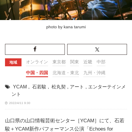
photo by kana tarumi
オンライン
東京都
関東
近畿
中部
地域
中国・四国
北海道・東北
九州・沖縄
YCAM
,
石若駿
,
松丸契
,
アート
,
エンターテインメ
ント
2022/4/11 9:30
山口県の山口情報芸術センター［YCAM］にて、石若
駿＋YCAM新作パフォーマンス公演「Echoes for