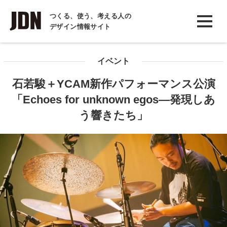
INTERVIEW
つくる、使う、考える人の
デザイン情報サイト
インタビュー
REPORT
イベント
レポート
石若駿＋YCAM新作パフォーマンス公演
COLUMN
「Echoes for unknown egos―発現しあ
コラム
う響きたち」