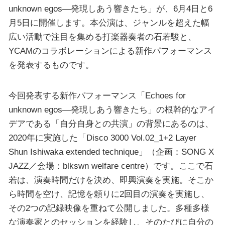
unknown egos―発現しあう響きたち」が、6月4日と6
月5日に開催します。本公演は、ジャンルを超えた幅
広い活動で注目を集める打楽器奏者の石若駿と、
YCAMのコラボレーションによる新作パフォーマンス
を発表するものです。
今回発表する新作パフォーマンス「Echoes for
unknown egos―発現しあう響きたち」の根幹的なアイ
デアである「自分自身との共演」の背景にあるのは、
2020年に実施した「Disco 3000 Vol.02_1+2 Layer
Shun Ishiwaka extended technique」（企画：SONG X
JAZZ／会場：blkswn welfare centre）です。ここで石
若は、演奏時間だけを決め、即興演奏を実施。そこか
ら時間を空け、記憶を頼りに2回目の演奏を実施し、
その2つの記録映像を重ねて公開しました。多種多様
な演奏家とのセッションを経験し、そのたびに自分の