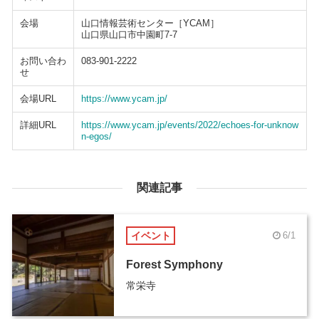
会場
山口情報芸術センター［YCAM］
山口県山口市中園町7-7
お問い合わ
083-901-2222
せ
会場URL
https://www.ycam.jp/
詳細URL
https://www.ycam.jp/events/2022/echoes-for-unknow
n-egos/
関連記事
イベント
6/1
Forest Symphony
常栄寺