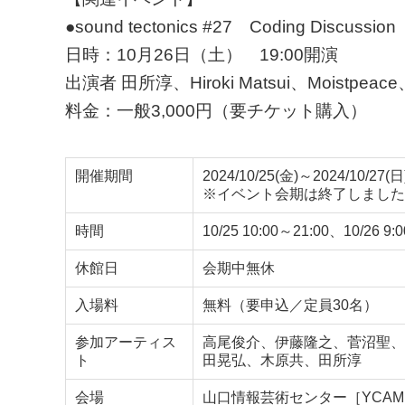
●sound tectonics #27 Coding Discussion
日時：10月26日（土） 19:00開演
出演者 田所淳、Hiroki Matsui、Moistp
料金：一般3,000円（要チケット購入）
開催期間
2024/10/25(金)～2024/10/27(日
※イベント会期は終了しました
時間
10/25 10:00～21:00、10/26 
休館日
会期中無休
入場料
無料（要申込／定員30名）
参加アーティス
高尾俊介、伊藤隆之、菅沼聖、P
ト
田晃弘、木原共、田所淳
会場
山口情報芸術センター［YCA