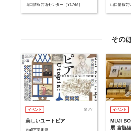
山口情報芸術センター［YCAM］
山口情報芸
その
8/7
イベント
イベント
美しいユートピア
MUJI 
展 宮脇
高崎市美術館