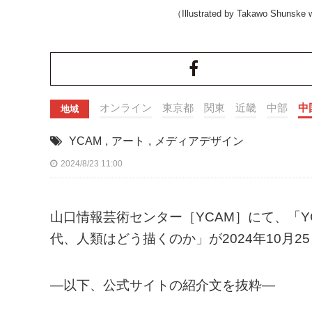
（Illustrated by Takawo Shunske
オンライン
東京都
関東
近畿
中部
中
地域
YCAM
,
アート
,
メディアデザイン
2024/8/23 11:00
山口情報芸術センター［YCAM］にて、「YCAM I
代、人類はどう描くのか」が2024年10月2
—以下、公式サイトの紹介文を抜粋—