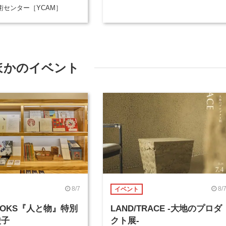
術センター［YCAM］
ほかのイベント
8/7
8/
イベント
BOOKS『人と物』特別
LAND/TRACE -大地のプロダ
綾子
クト展-