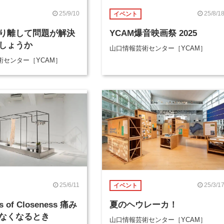
25/9/10
25/8/1
イベント
り離して問題が解決
YCAM爆音映画祭 2025
しょうか
山口情報芸術センター［YCAM］
術センター［YCAM］
25/6/11
25/3/1
イベント
es of Closeness 痛み
夏のヘウレーカ！
なくなるとき
山口情報芸術センター［YCAM］