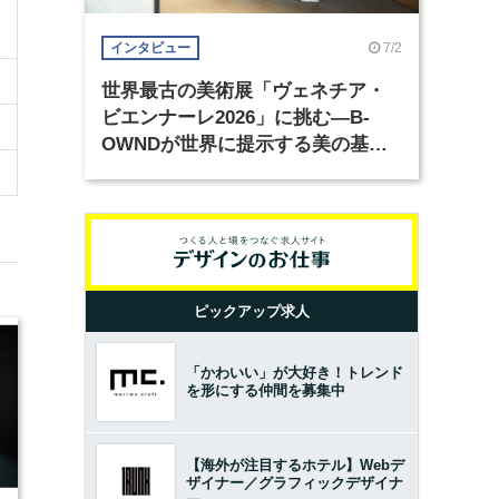
7/2
インタビュー
世界最古の美術展「ヴェネチア・
ビエンナーレ2026」に挑む―B-
OWNDが世界に提示する美の基準
とは？（前編）
ピックアップ求人
「かわいい」が大好き！トレンド
を形にする仲間を募集中
【海外が注目するホテル】Webデ
ザイナー／グラフィックデザイナ