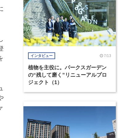
に
し
登
7/13
インタビュー
を
植物を主役に。パークスガーデン
の“残して磨く”リニューアルプロ
ジェクト（1）
ュ
や
ャ