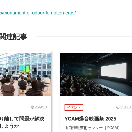
5/monument-of-odour-forgotten-eros/
関連記事
25/9/10
25/8/1
イベント
り離して問題が解決
YCAM爆音映画祭 2025
しょうか
山口情報芸術センター［YCAM］