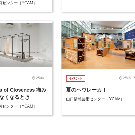
術センター［YCAM］
25/6/11
25/3/1
イベント
es of Closeness 痛み
夏のヘウレーカ！
なくなるとき
山口情報芸術センター［YCAM］
術センター［YCAM］