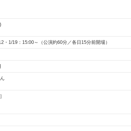
)
～、1/12・1/19：15:00～（公演約60分／各日15分前開場）
円
ん
M］