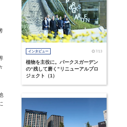
考
7/13
インタビュー
界
植物を主役に。パークスガーデン
々
の“残して磨く”リニューアルプロ
ジェクト（1）
他
に
。