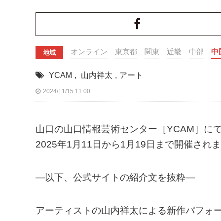
オンライン
東京都
関東
近畿
中部
中
地域
YCAM
,
山内祥太
,
アート
2024/11/15 11:00
山口の山口情報芸術センター［YCAM］に
2025年1月11日から1月19日まで開催され
—以下、公式サイトの紹介文を抜粋—
アーティストの山内祥太による新作パフォ