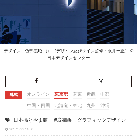
デザイン：色部義昭 （ロゴデザイン及びサイン監修：永井一正） ©
日本デザインセンター
オンライン
東京都
関東
近畿
中部
地域
中国・四国
北海道・東北
九州・沖縄
日本橋とやま館
,
色部義昭
,
グラフィックデザイン
2017/5/22 10:50