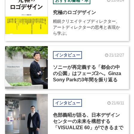
おすすめ書籍・本
22/6/24
究極のロゴデザイン
精鋭クリエイティブディレクター、
アートディレクターの思考と表現か
ら学ぶ。
インタビュー
21/12/27
ソニーが再定義する「都会の中
の公園」はフェーズ2へ。Ginza
Sony Parkの3年間を振り返る
インタビュー
21/6/11
色部義昭が語る、日本デザイン
センターの未来を構想する
「VISUALIZE 60」ができるまで