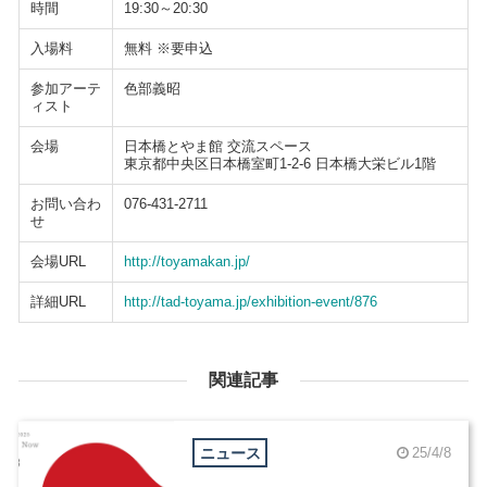
時間
19:30～20:30
入場料
無料 ※要申込
参加アーテ
色部義昭
ィスト
会場
日本橋とやま館 交流スペース
東京都中央区日本橋室町1-2-6 日本橋大栄ビル1階
お問い合わ
076-431-2711
せ
会場URL
http://toyamakan.jp/
詳細URL
http://tad-toyama.jp/exhibition-event/876
関連記事
ニュース
25/4/8