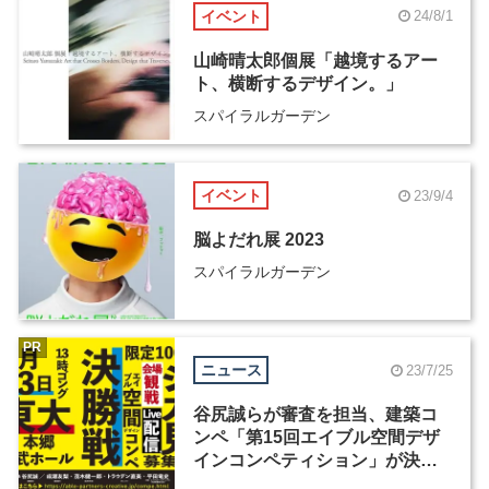
イベント
24/8/1
山崎晴太郎個展「越境するアー
ト、横断するデザイン。」
スパイラルガーデン
イベント
23/9/4
脳よだれ展 2023
スパイラルガーデン
PR
ニュース
23/7/25
谷尻誠らが審査を担当、建築コ
ンペ「第15回エイブル空間デザ
インコンペティション」が決勝
戦の観覧者を募集