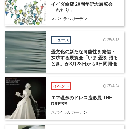
イイダ傘店 20周年記念展覧会
「わたり」
スパイラルガーデン
ニュース
25/8/18
畳文化の新たな可能性を発信・
探求する展覧会「いま 畳を 語る
とき」が8月28日から4日間開催
イベント
25/4/24
エマ理永のドレス造形展 THE
DRESS
スパイラルガーデン