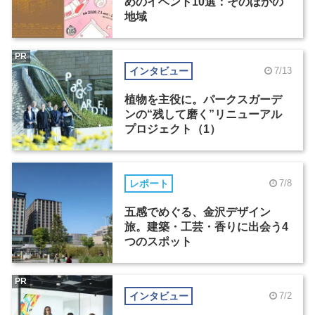
めのイベント10選：そのほかの
地域
PR
インタビュー
7/13
植物を主役に。パークスガーデ
ンの“残して磨く”リニューアル
プロジェクト（1）
レポート
7/8
五感でめぐる、金沢デザイン
旅。建築・工芸・香りに出会う4
つのスポット
PR
インタビュー
7/2