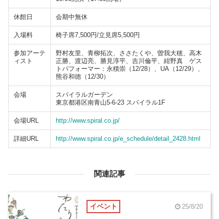
休館日
会期中無休
入場料
椅子席7,500円/立見席5,500円
参加アーテ
野村友里、青柳拓次、ささたくや、曽我大穂、高木
ィスト
正勝、渡辺亮、勝見淳平、吉川倫平、紺野真 ゲス
トパフォーマー：永積崇（12/28）、UA（12/29）、
熊谷和徳（12/30）
会場
スパイラルガーデン
東京都港区南青山5-6-23 スパイラル1F
会場URL
http://www.spiral.co.jp/
詳細URL
http://www.spiral.co.jp/e_schedule/detail_2428.html
関連記事
イベント
25/8/20