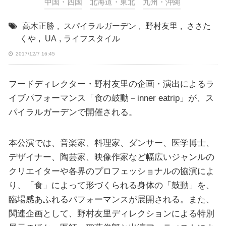
中国・四国
北海道・東北
九州・沖縄
高木正勝
,
スパイラルガーデン
,
野村友里
,
ささた
くや
,
UA
,
ライフスタイル
2017/12/7 16:45
フードディレクター・野村友里の企画・演出によるラ
イブパフォーマンス「食の鼓動－inner eatrip」が、ス
パイラルガーデンで開催される。
本公演では、音楽家、料理家、ダンサー、医学博士、
デザイナー、陶芸家、映像作家など幅広いジャンルの
クリエイターや各界のプロフェッショナルの協演によ
り、「食」によって形づくられる身体の「鼓動」を、
臨場感あふれるパフォーマンスが展開される。また、
関連企画として、野村友里ディレクションによる特別