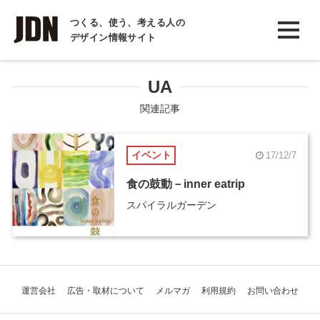
INTERVIEW
つくる、使う、考える人の
デザイン情報サイト
インタビュー
REPORT
UA
レポート
関連記事
COLUMN
イベント
17/12/7
コラム
食の鼓動－inner eatrip
スパイラルガーデン
運営会社
広告・取材について
メルマガ
利用規約
お問い合わせ