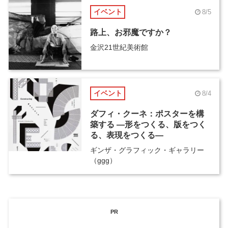
イベント
8/5
路上、お邪魔ですか？
金沢21世紀美術館
イベント
8/4
ダフィ・クーネ：ポスターを構
築する ―形をつくる、版をつく
る、表現をつくる―
ギンザ・グラフィック・ギャラリー
（ggg）
PR