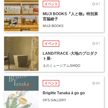
イベント
8/7
MUJI BOOKS『人と物』特別展
宮脇綾子
MUJI BOOKS
イベント
8/7
LAND/TRACE -大地のプロダク
ト展-
土のミュージアムSHIDO
イベント
8/6
Brigitte Tanaka ā go go
OFS GALLERY