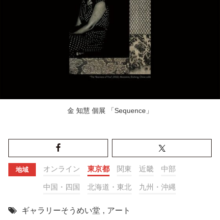
金 知慧 個展 「Sequence」
オンライン
東京都
関東
近畿
中部
地域
中国・四国
北海道・東北
九州・沖縄
ギャラリーそうめい堂
,
アート