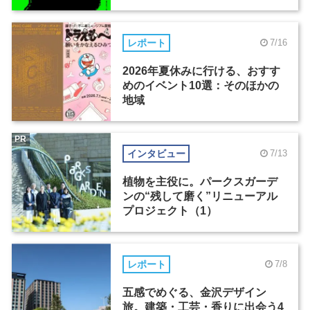
レポート
7/16
2026年夏休みに行ける、おすす
めのイベント10選：そのほかの
地域
PR
インタビュー
7/13
植物を主役に。パークスガーデ
ンの“残して磨く”リニューアル
プロジェクト（1）
レポート
7/8
五感でめぐる、金沢デザイン
旅。建築・工芸・香りに出会う4