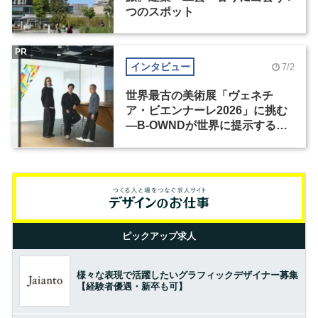
つのスポット
PR
インタビュー
7/2
世界最古の美術展「ヴェネチ
ア・ビエンナーレ2026」に挑む
―B-OWNDが世界に提示する美
の基準とは？（前編）
ピックアップ求人
様々な表現で活躍したいグラフィックデザイナー募集
【経験者優遇・新卒も可】