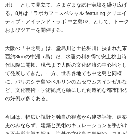
ボ）」として見立て、さまざまな試行実験を繰り広げ
る。8月は「ラボカフェスペシャル featuring クリエイ
ティブ・アイランド・ラボ 中之島02」として、トーク
およびツアーを開催する。
大阪の「中之島」は、堂島川と土佐堀川に挟まれた東
西約3kmの中洲（島）だ。水運の利を得て安土桃山時
代以降に開拓、現代まで大阪の文化経済の中心地とし
て発展してきた。一方、世界各地でも中之島と同様
に、パリのシテ島やベルリンのムゼウムスインゼルな
ど、文化芸術・学術拠点を軸にした創造的な都市開発
の好例が多くある。
今回は、幅広い視野と独自の視点から建築評論、建築
史のみならず、建築と美術のキュレーションを手がけ
る五十嵐太郎を招き、海外の文化島の事例や、コルビ