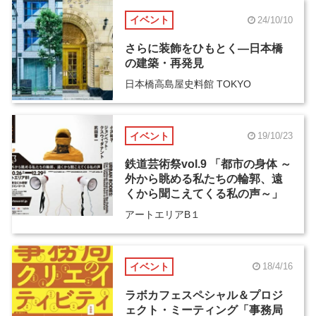
イベント
24/10/10
さらに装飾をひもとく―日本橋
の建築・再発見
日本橋高島屋史料館 TOKYO
イベント
19/10/23
鉄道芸術祭vol.9 「都市の身体 ～
外から眺める私たちの輪郭、遠
くから聞こえてくる私の声～」
アートエリアB１
イベント
18/4/16
ラボカフェスペシャル＆プロジ
ェクト・ミーティング「事務局