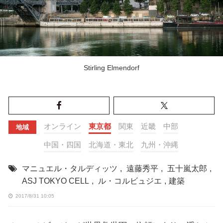
Stirling Elmendorf
オンライン
東京都
関東
近畿
中部
地域
中国・四国
北海道・東北
九州・沖縄
マニュエル・タルディッツ
,
遠藤秀平
,
五十嵐太郎
,
ASJ TOKYO CELL
,
ル・コルビュジエ
,
建築
2017/8/31 10:05