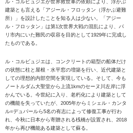
ル・コルビュジエが世界救世軍の依頼により、浮かぶ
建築とも言える「アジール・フロッタン（浮かぶ避難
所）」を設計したことを知る人は少ない。「アジー
ル・フロッタン」は第1次世界大戦の混乱により、パ
リ市内にいた難民の収容を目的として1929年に完成し
たものである。
ル・コルビュジエは、コンクリートの箱型の船体だけ
の状態に柱と屋根・水平窓の増築を行い、近代建築と
しての理想的内部空間を実現している。そして、今も
ノートルダム大聖堂から上流1kmのセーヌ川左岸に浮
かんでいる。今世紀に入り、老朽化により建築として
の機能を失っていたが、2005年からミシェル・カンタ
ル=デュパールら5名の有志によって修復工事が行わ
れ、今秋に日本から寄贈される桟橋が設置され、2018
年から再び機能ある建築として蘇る。