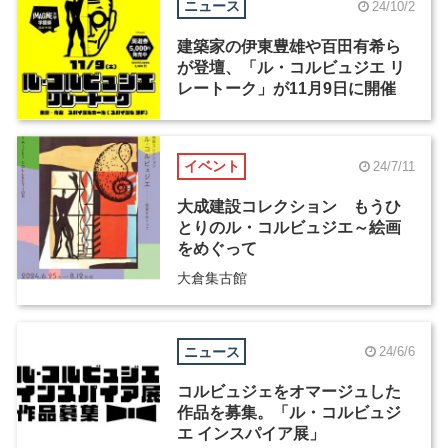
ニュース
24/10/2
建築家の伊東豊雄や百田有希ら
が登壇、「ル・コルビュジエ リ
レートーク」が11月9日に開催
イベント
24/7/11
大成建設コレクション もうひ
とりのル・コルビュジエ～絵画
をめぐって
大倉集古館
ニュース
24/6/6
コルビュジェをオマージュした
作品を募集。「ル・コルビュジ
エ インスパイア展」