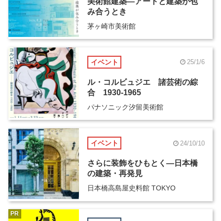
美術館建築―アートと建築が包
み合うとき
茅ヶ崎市美術館
イベント
25/1/6
ル・コルビュジエ 諸芸術の綜
合 1930-1965
パナソニック汐留美術館
イベント
24/10/10
さらに装飾をひもとく―日本橋
の建築・再発見
日本橋高島屋史料館 TOKYO
PR