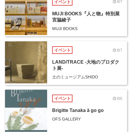
イベント
8/7
MUJI BOOKS『人と物』特別展
宮脇綾子
MUJI BOOKS
イベント
8/7
LAND/TRACE -大地のプロダク
ト展-
土のミュージアムSHIDO
イベント
8/6
Brigitte Tanaka ā go go
OFS GALLERY