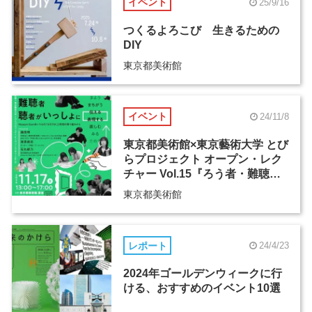
イベント
25/9/16
つくるよろこび 生きるための
DIY
東京都美術館
イベント
24/11/8
東京都美術館×東京藝術大学 とび
らプロジェクト オープン・レク
チャー Vol.15『ろう者・難聴
者・聴者がいっしょに
東京都美術館
「 」』
レポート
24/4/23
2024年ゴールデンウィークに行
ける、おすすめのイベント10選