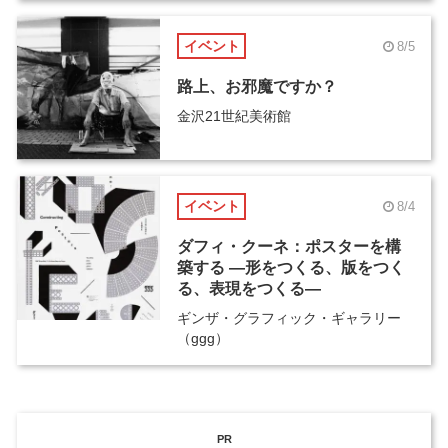
イベント
8/5
路上、お邪魔ですか？
金沢21世紀美術館
イベント
8/4
ダフィ・クーネ：ポスターを構
築する ―形をつくる、版をつく
る、表現をつくる―
ギンザ・グラフィック・ギャラリー
（ggg）
PR