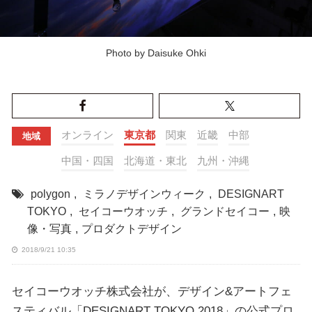
Photo by Daisuke Ohki
オンライン
東京都
関東
近畿
中部
地域
中国・四国
北海道・東北
九州・沖縄
polygon
,
ミラノデザインウィーク
,
DESIGNART
TOKYO
,
セイコーウオッチ
,
グランドセイコー
,
映
像・写真
,
プロダクトデザイン
2018/9/21 10:35
セイコーウオッチ株式会社が、デザイン&アートフェ
スティバル「DESIGNART TOKYO 2018」の公式プロ