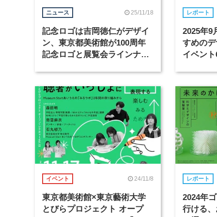
25/11/18
ニュース
レポート
記念ロゴは吉岡徳仁がデザイ
2025
ン、東京都美術館が100周年
すめのデ
記念ロゴと展覧会ラインナッ
イベント
プを発表
24/11/8
イベント
レポート
東京都美術館×東京藝術大学
2024
とびらプロジェクト オープ
行ける、