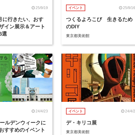
25/9/19
25/9/1
イベント
年9月に行きたい、おす
つくるよろこび 生きるため
ザイン展示＆アート
のDIY
6選
東京都美術館
24/4/23
24/4/
イベント
年ゴールデンウィークに
デ・キリコ展
おすすめのイベント
東京都美術館