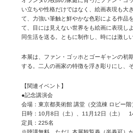
オランダの牧師の家庭に育ったファン・ゴ
い立ちや性格だけではなく、絵画表現も大
て、力強い筆触と鮮やかな色彩による作品
て、目には見えない世界をも絵画に表現しよ
同生活を送る。ともに制作し、時には激し
本展は、ファン・ゴッホとゴーギャンの初期
する。二人の画家の特徴を浮き彫りにし、
【関連イベント】
●記念講演会
会場：東京都美術館 講堂（交流棟 ロビー階
日時：10月8日（土）、11月12日（土） 14:
定員：225名
※聴講無料、ただし本展観覧券（半券可）