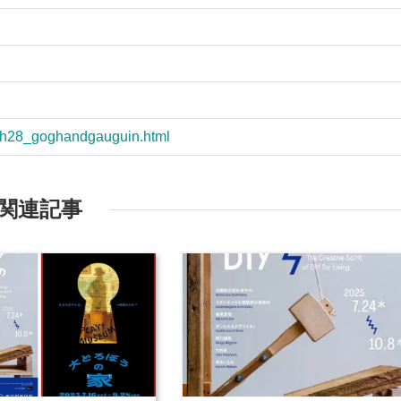
on/h28_goghandgauguin.html
関連記事