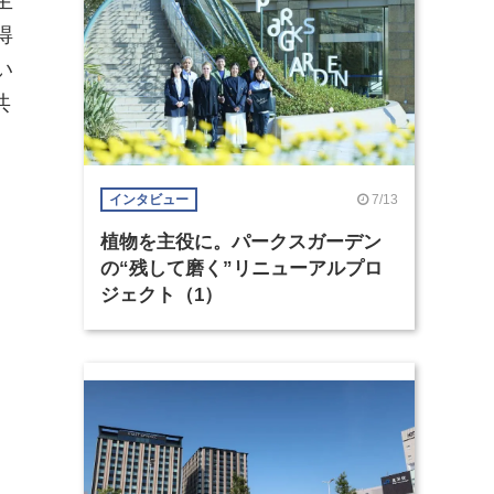
生
得
い
共
7/13
インタビュー
植物を主役に。パークスガーデン
の“残して磨く”リニューアルプロ
ジェクト（1）