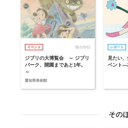
21/5/11
イベント
レポート
ジブリの大博覧会 ～ ジブリ
見たい、
パーク、開園まであと1年。
ベント―2
～
愛知県美術館
その