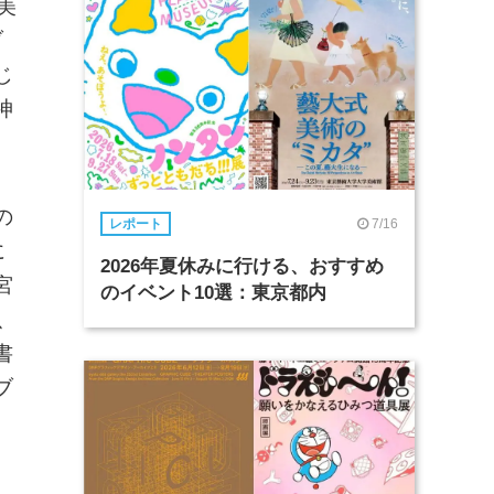
美
ブ
じ
神
の
7/16
レポート
に
2026年夏休みに行ける、おすすめ
宮
のイベント10選：東京都内
、
書
ブ