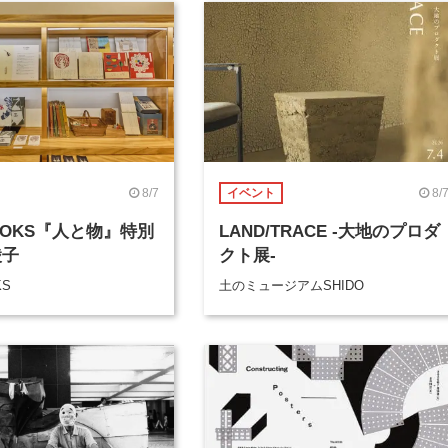
8/7
8/
イベント
BOOKS『人と物』特別
LAND/TRACE -大地のプロダ
綾子
クト展-
KS
土のミュージアムSHIDO