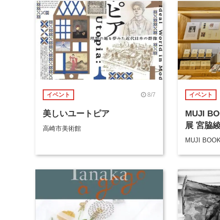
8/7
イベント
イベント
美しいユートピア
MUJI 
展 宮脇
高崎市美術館
MUJI BOO