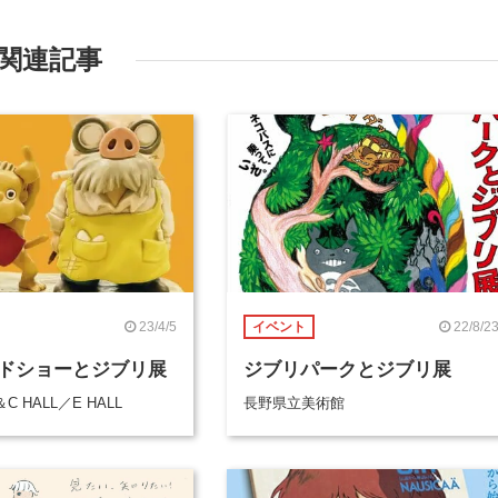
関連記事
23/4/5
22/8/2
イベント
ドショーとジブリ展
ジブリパークとジブリ展
C HALL／E HALL
長野県立美術館