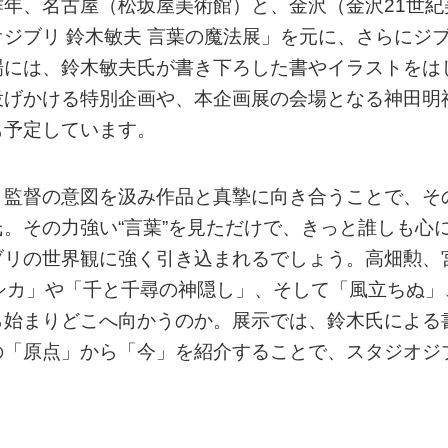
年、名古屋（松坂屋美術館）と、金沢（金沢21世紀
ジブリ 鈴木敏夫 言葉の魔法展」を元に、さらにジ
場には、鈴木敏夫氏が書き下ろした書やイラストをは
投げかける特別企画や、本企画展の会場となる神田明
も予定しています。
、監督の意図を汲み作品と真摯に向き合うことで、そ
。その力強い“言葉”を見ただけで、きっと誰しも心
ブリの世界観に強く引き込まれるでしょう。高畑勲、
シカ」や「千と千尋の神隠し」、そして「風立ちぬ」
ら始まりどこへ向かうのか。展示では、鈴木氏による
の「原点」から「今」を紹介することで、スタジオジ