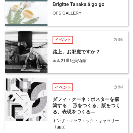
Brigitte Tanaka ā go go
OFS GALLERY
イベント
8/5
路上、お邪魔ですか？
金沢21世紀美術館
イベント
8/4
ダフィ・クーネ：ポスターを構
築する ―形をつくる、版をつく
る、表現をつくる―
ギンザ・グラフィック・ギャラリー
（ggg）