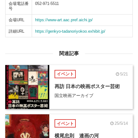
会場電話番
052-971-5511
号
会場URL
https://www-art.aac.pref.aichi.jp/
詳細URL
https://genkyo-tadanoriyokoo.exhibit.jp/
関連記事
イベント
5/21
再訪 日本の映画ポスター芸術
国立映画アーカイブ
イベント
25/5/14
横尾忠則 連画の河