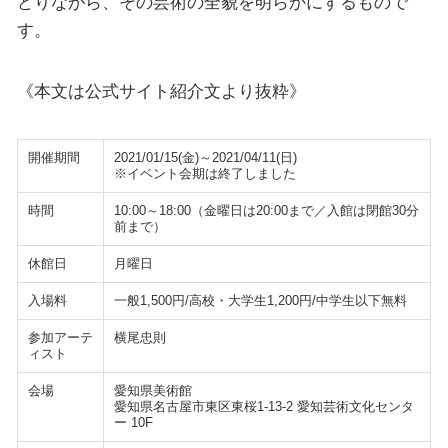
どりながら、その芸術の全貌を明らかにするもので
す。
《本文は公式サイト紹介文より抜粋》
開催期間
2021/01/15(金)～2021/04/11(日)
※イベント会期は終了しました
時間
10:00～18:00（金曜日は20:00まで／入館は閉館30分
前まで）
休館日
月曜日
入場料
一般1,500円/高校・大学生1,200円/中学生以下無料
参加アーテ
横尾忠則
ィスト
会場
愛知県美術館
愛知県名古屋市東区東桜1-13-2 愛知芸術文化センタ
ー 10F