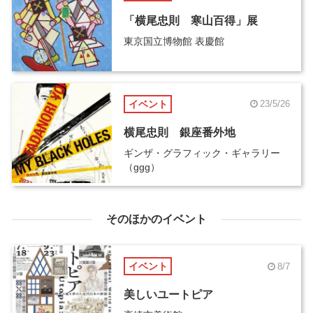
「横尾忠則 寒山百得」展
東京国立博物館 表慶館
イベント
23/5/26
横尾忠則 銀座番外地
ギンザ・グラフィック・ギャラリー
（ggg）
そのほかのイベント
イベント
8/7
美しいユートピア