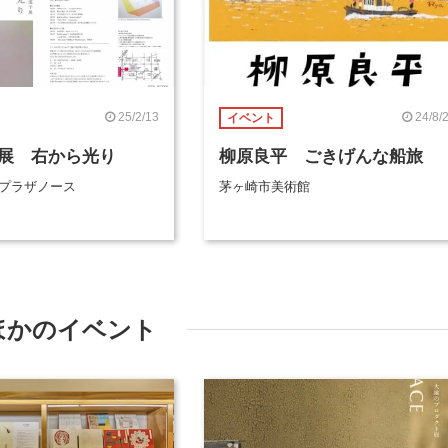
25/2/13
24/8/
イベント
展 右から光り
柳原良平 ごきげんな船旅
 プラザノース
茅ヶ崎市美術館
ほかのイベント