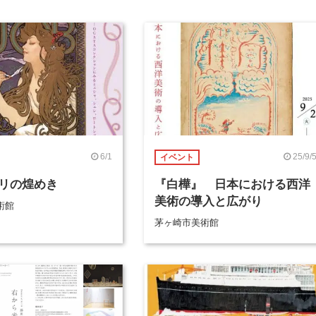
6/1
25/9/
イベント
リの煌めき
『白樺』 日本における西洋
美術の導入と広がり
術館
茅ヶ崎市美術館