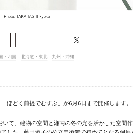
0) Photo: TAKAHASHI kyoko
国・四国
北海道・東北
九州・沖縄
 ほどく前提でむすぶ」が6月6日まで開催します。
において、建物の空間と湘南の冬の光を活かした空間作
魅了した、藤田道子の公立美術館で初めてとなる個展