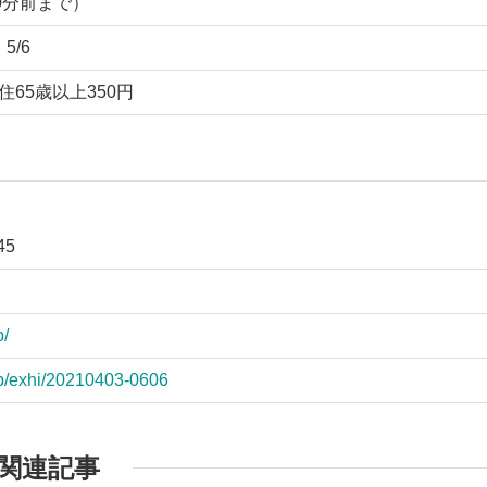
30分前まで）
5/6
住65歳以上350円
45
p/
jp/exhi/20210403-0606
関連記事