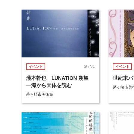
7/31
イベント
イベント
瀧本幹也 LUNATION 朔望
世紀末パ
―海から天体を読む
茅ヶ崎市美
茅ヶ崎市美術館