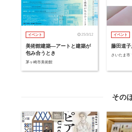
25/3/12
イベント
イベント
美術館建築―アートと建築が
藤田道子
包み合うとき
さいたま市
茅ヶ崎市美術館
その