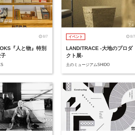
8/7
8/
イベント
BOOKS『人と物』特別
LAND/TRACE -大地のプロダ
綾子
クト展-
KS
土のミュージアムSHIDO