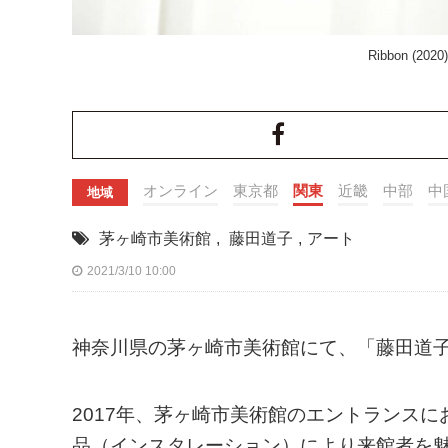
Ribbon (202
オンライン
東京都
関東
近畿
中部
中
地域
茅ヶ崎市美術館
,
藤田道子
,
アート
2021/3/10 10:00
神奈川県の茅ヶ崎市美術館にて、「藤田道子
2017年、茅ヶ崎市美術館のエントランス
品（インスタレーション）により来館者を