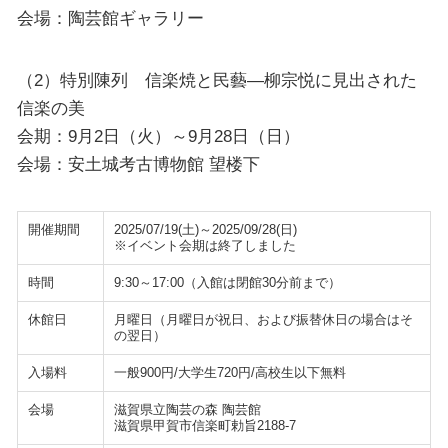
会場：陶芸館ギャラリー
（2）特別陳列 信楽焼と民藝―柳宗悦に見出された
信楽の美
会期：9月2日（火）～9月28日（日）
会場：安土城考古博物館 望楼下
開催期間
2025/07/19(土)～2025/09/28(日)
※イベント会期は終了しました
時間
9:30～17:00（入館は閉館30分前まで）
休館日
月曜日（月曜日が祝日、および振替休日の場合はそ
の翌日）
入場料
一般900円/大学生720円/高校生以下無料
会場
滋賀県立陶芸の森 陶芸館
滋賀県甲賀市信楽町勅旨2188-7