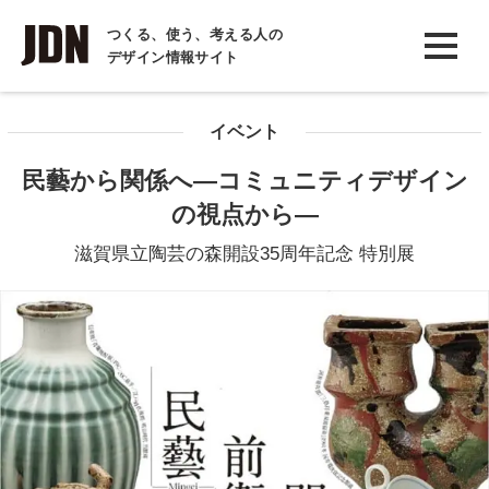
INTERVIEW
つくる、使う、考える人の
デザイン情報サイト
インタビュー
REPORT
イベント
レポート
民藝から関係へ―コミュニティデザイン
COLUMN
の視点から―
コラム
滋賀県立陶芸の森開設35周年記念 特別展