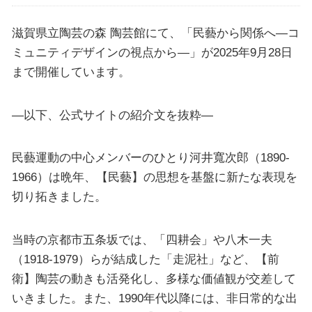
滋賀県立陶芸の森 陶芸館にて、「民藝から関係へ―コ
ミュニティデザインの視点から―」が2025年9月28日
まで開催しています。
—以下、公式サイトの紹介文を抜粋—
民藝運動の中心メンバーのひとり河井寬次郎（1890-
1966）は晩年、【民藝】の思想を基盤に新たな表現を
切り拓きました。
当時の京都市五条坂では、「四耕会」や八木一夫
（1918-1979）らが結成した「走泥社」など、【前
衛】陶芸の動きも活発化し、多様な価値観が交差して
いきました。また、1990年代以降には、非日常的な出