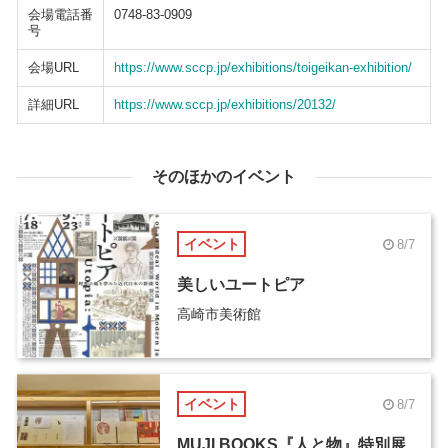
会場電話番
0748-83-0909
号
会場URL
https://www.sccp.jp/exhibitions/toigeikan-exhibition/
詳細URL
https://www.sccp.jp/exhibitions/20132/
そのほかのイベント
イベント
8/7
美しいユートピア
高崎市美術館
イベント
8/7
MUJI BOOKS『人と物』特別展