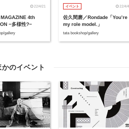
22/4/21
22/4/
イベント
MAGAZINE 4th
佐久間磨／Rondade「You’re
TION −多様性?−
my role model.」
p/gallery
tata bookshop/gallery
ほかのイベント