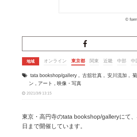
© form
オンライン
東京都
関東
近畿
中部
中
地域
tata bookshop/gallery
,
古舘壮真
,
安川流加
,
ン
,
アート
,
映像・写真
2021/3/9 13:15
東京・高円寺のtata bookshop/galle
日まで開催しています。