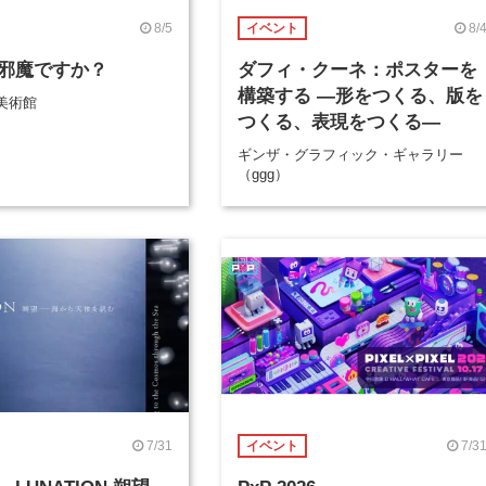
8/5
8/
イベント
邪魔ですか？
ダフィ・クーネ：ポスターを
構築する ―形をつくる、版を
美術館
つくる、表現をつくる―
ギンザ・グラフィック・ギャラリー
（ggg）
7/31
7/3
イベント