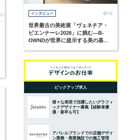
7/2
インタビュー
世界最古の美術展「ヴェネチア・
4
ビエンナーレ2026」に挑む―B-
OWNDが世界に提示する美の基準
とは？（前編）
ピックアップ求人
様々な表現で活躍したいグラフィ
ックデザイナー募集【経験者優
遇・新卒も可】
アパレルブランドでの店舗デザイ
ン業務・商業施設での施工管理