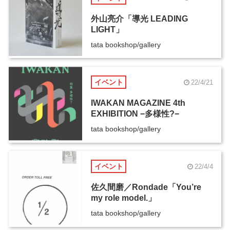
外山亮介「導光 LEADING
LIGHT」
tata bookshop/gallery
イベント
22/4/21
IWAKAN MAGAZINE 4th
EXHIBITION −多様性?−
tata bookshop/gallery
イベント
22/4/4
佐久間磨／Rondade「You’re
my role model.」
tata bookshop/gallery