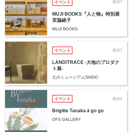
イベント
8/7
MUJI BOOKS『人と物』特別展
宮脇綾子
MUJI BOOKS
イベント
8/7
LAND/TRACE -大地のプロダク
ト展-
土のミュージアムSHIDO
イベント
8/6
Brigitte Tanaka ā go go
OFS GALLERY