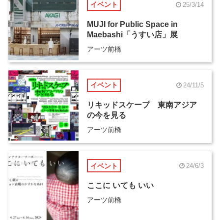
イベント
25/3/14
MUJI for Public Space in
Maebashi「うすい店」展
アーツ前橋
イベント
24/11/5
リキッドスケープ 東南アジア
の今を見る
アーツ前橋
イベント
24/6/3
ここに いても いい
アーツ前橋