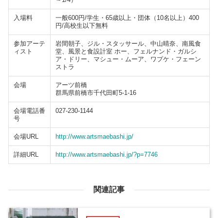
入場料
一般600円/学生・65歳以上・団体（10名以上）400
円/高校生以下無料
参加アーテ
岩間朝子、ジル・スタッサール、中山晴奈、南風食
ィスト
堂、風景と食設計室 ホー、フェルナンド・ガルシ
ア・ドリー、マシュー・ムーア、ワプケ・フェーン
ストラ
会場
アーツ前橋
群馬県前橋市千代田町5-1-16
会場電話番
027-230-1144
号
会場URL
http://www.artsmaebashi.jp/
詳細URL
http://www.artsmaebashi.jp/?p=7746
関連記事