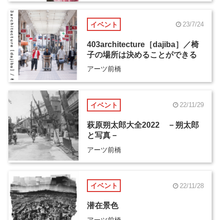
イベント
23/7/24
403architecture［dajiba］／椅
子の場所は決めることができる
アーツ前橋
イベント
22/11/29
萩原朔太郎大全2022 －朔太郎
と写真－
アーツ前橋
イベント
22/11/28
潜在景色
アーツ前橋