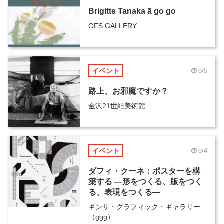
Brigitte Tanaka ā go go
OFS GALLERY
イベント
8/5
路上、お邪魔ですか？
金沢21世紀美術館
イベント
8/4
ダフィ・クーネ：ポスターを構
築する ―形をつくる、版をつく
る、表現をつくる―
ギンザ・グラフィック・ギャラリー
（ggg）