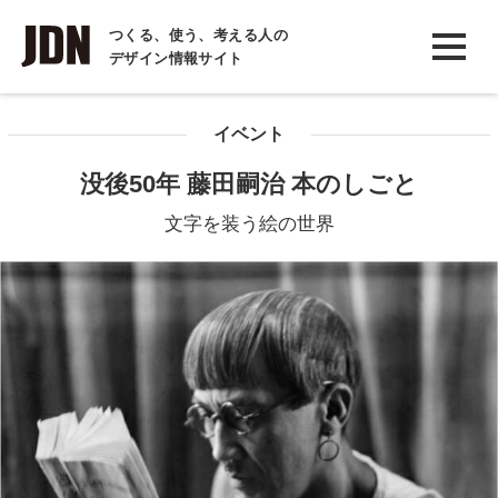
INTERVIEW
つくる、使う、考える人の
デザイン情報サイト
インタビュー
REPORT
イベント
レポート
没後50年 藤田嗣治 本のしごと
COLUMN
文字を装う絵の世界
コラム