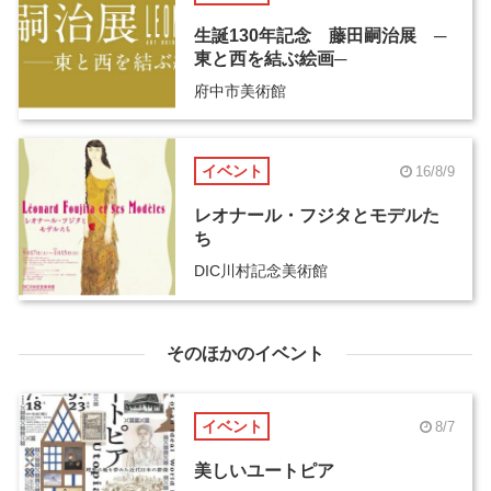
生誕130年記念 藤田嗣治展 ─
東と西を結ぶ絵画─
府中市美術館
イベント
16/8/9
レオナール・フジタとモデルた
ち
DIC川村記念美術館
そのほかのイベント
イベント
8/7
美しいユートピア