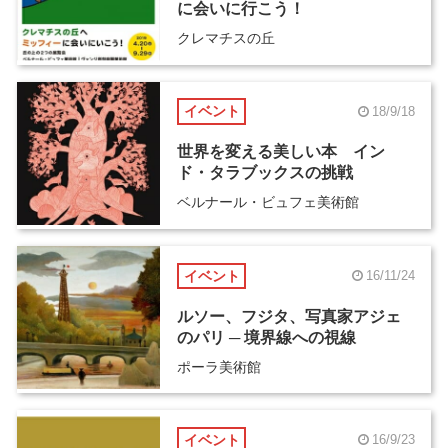
に会いに行こう！
クレマチスの丘
イベント
18/9/18
世界を変える美しい本 イン
ド・タラブックスの挑戦
ベルナール・ビュフェ美術館
イベント
16/11/24
ルソー、フジタ、写真家アジェ
のパリ ─ 境界線への視線
ポーラ美術館
イベント
16/9/23