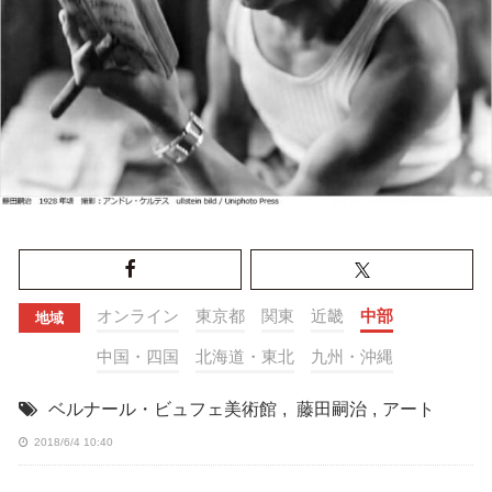
オンライン
東京都
関東
近畿
中部
地域
中国・四国
北海道・東北
九州・沖縄
ベルナール・ビュフェ美術館
,
藤田嗣治
,
アート
2018/6/4 10:40