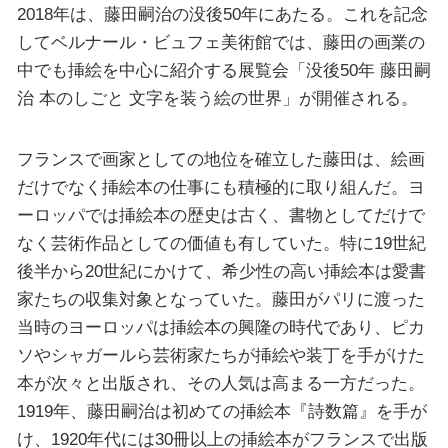
2018年は、藤田嗣治の没後50年にあたる。これを記念
してベルナール・ビュフェ美術館では、藤田の画業の
中でも挿絵を中心に紹介する展覧会「没後50年 藤田嗣
治 本のしごと 文字を装う絵の世界」が開催される。
フランスで画家としての地位を確立した藤田は、絵画
だけでなく挿絵本の仕事にも積極的に取り組んだ。ヨ
ーロッパでは挿絵本の歴史は古く、書物としてだけで
なく芸術作品としての価値も有していた。特に19世紀
後半から20世紀にかけて、希少性の高い挿絵本は愛書
家たちの収集対象となっていた。藤田がパリに渡った
当時のヨーロッパは挿絵本の興隆の時代であり、ピカ
ソやシャガールら芸術家たちが挿絵や装丁を手がけた
本が次々と出版され、その人気は高まる一方だった。
1919年、藤田嗣治は初めての挿絵本『詩数篇』を手が
け、1920年代には30冊以上の挿絵本がフランスで出版