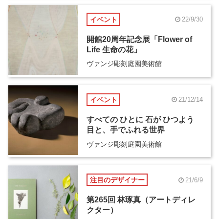
イベント
22/9/30
開館20周年記念展「Flower of
Life 生命の花」
ヴァンジ彫刻庭園美術館
イベント
21/12/14
すべての ひとに 石が ひつよう
目と、手でふれる世界
ヴァンジ彫刻庭園美術館
注目のデザイナー
21/6/9
第265回 林琢真（アートディレ
クター）