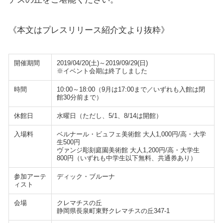
《本文はプレスリリース紹介文より抜粋》
開催期間
2019/04/20(土)～2019/09/29(日)
※イベント会期は終了しました
時間
10:00～18:00（9月は17:00まで／いずれも入館は閉
館30分前まで）
休館日
水曜日（ただし、5/1、8/14は開館）
入場料
ベルナール・ビュフェ美術館 大人1,000円/高・大学
生500円
ヴァンジ彫刻庭園美術館 大人1,200円/高・大学生
800円（いずれも中学生以下無料、共通券あり）
参加アーテ
ディック・ブルーナ
ィスト
会場
クレマチスの丘
静岡県長泉町東野クレマチスの丘347-1