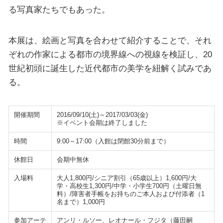
る写真家たちでもあった。
本展は、絵画と写真を合わせて紹介することで、それ
ぞれの作家による都市の境界線への視線を検証し、20
世紀初頭に誕生した近代都市の美学を紐解く試みであ
る。
開催期間
2016/09/10(土)～2017/03/03(金)
※イベント会期は終了しました
時間
9:00～17:00（入館は閉館30分前まで）
休館日
会期中無休
入場料
大人1,800円/シニア割引（65歳以上）1,600円/大
学・高校生1,300円/中学・小学生700円（土曜日無
料）/障害者手帳をお持ちのご本人および付添者（1
名まで）1,000円
参加アーテ
アンリ・ルソー、レオナール・フジタ（藤田嗣