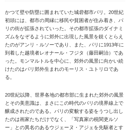
かつて壁や防塁に囲まれていた城砦都市パリ。20世紀
初頭には、都市の周縁に移民や貧困者が住み着き、パ
リの街が拡張されていった。その都市拡張のダイナミ
ズムをなぞるように郊外に出現した風景を鋭くとらえ
たのがアンリ・ルソーであり、また、パリに1913年に
到着した越境者レオナール・フジタ（藤田嗣治）であ
った。モンマルトルを中心に、郊外の風景に向かい続
けたのはパリ郊外生まれのモーリス・ユトリロであ
る。
20世紀以降、世界各地の都市部に生まれた郊外の風景
とその美意識は、まさにこの時代のパリの境界線上で
醸成されたのである。パリの変貌する姿をうつし出し
たのは画家たちだけでなく、「写真家の税関吏ルソ
ー」との異名のあるウジェーヌ・アジェを先駆者とす