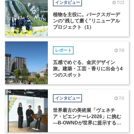
インタビュー
7/13
植物を主役に。パークスガーデ
ンの“残して磨く”リニューアル
プロジェクト（1）
レポート
7/8
五感でめぐる、金沢デザイン
旅。建築・工芸・香りに出会う4
つのスポット
PR
インタビュー
7/2
世界最古の美術展「ヴェネチ
ア・ビエンナーレ2026」に挑む
―B-OWNDが世界に提示する美
の基準とは？（前編）