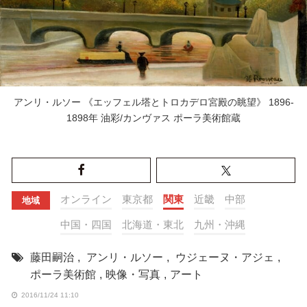
アンリ・ルソー 《エッフェル塔とトロカデロ宮殿の眺望》 1896-
1898年 油彩/カンヴァス ポーラ美術館蔵
オンライン
東京都
関東
近畿
中部
地域
中国・四国
北海道・東北
九州・沖縄
藤田嗣治
,
アンリ・ルソー
,
ウジェーヌ・アジェ
,
ポーラ美術館
,
映像・写真
,
アート
2016/11/24 11:10