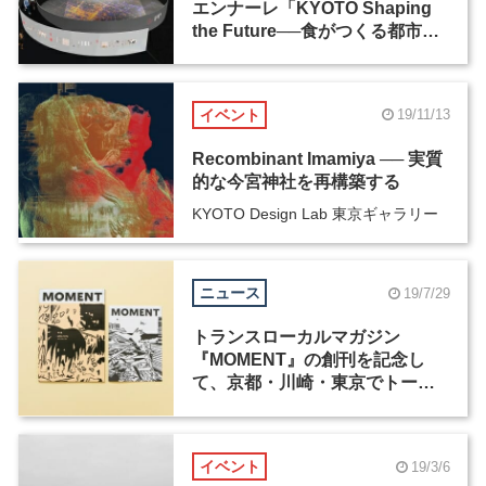
エンナーレ「KYOTO Shaping
the Future──食がつくる都市」
が、みやこめっせで3月に開催
イベント
19/11/13
Recombinant Imamiya ── 実質
的な今宮神社を再構築する
KYOTO Design Lab 東京ギャラリー
ニュース
19/7/29
トランスローカルマガジン
『MOMENT』の創刊を記念し
て、京都・川崎・東京でトーク
イベントを開催
イベント
19/3/6