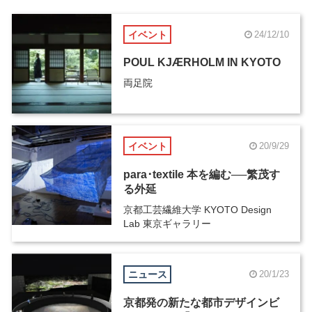
イベント
24/12/10
POUL KJÆRHOLM IN KYOTO
両足院
イベント
20/9/29
para･textile 本を編む──繁茂す
る外延
京都工芸繊維大学 KYOTO Design
Lab 東京ギャラリー
ニュース
20/1/23
京都発の新たな都市デザインビ