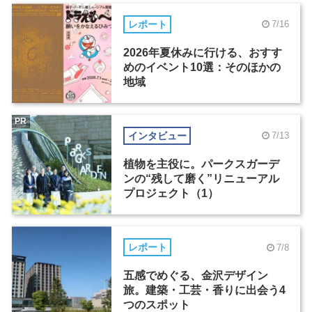
レポート
7/16
2026年夏休みに行ける、おすす
めのイベント10選：そのほかの
地域
PR
インタビュー
7/13
植物を主役に。パークスガーデ
ンの“残して磨く”リニューアル
プロジェクト（1）
レポート
7/8
五感でめぐる、金沢デザイン
旅。建築・工芸・香りに出会う4
つのスポット