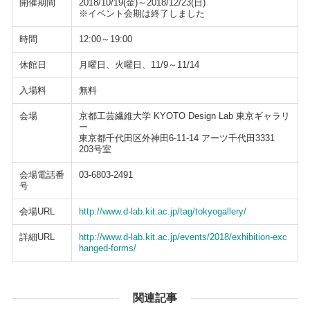
開催期間
2018/10/19(金)～2018/12/23(日)
※イベント会期は終了しました
時間
12:00～19:00
休館日
月曜日、火曜日、11/9～11/14
入場料
無料
会場
京都工芸繊維大学 KYOTO Design Lab 東京ギャラリ
ー
東京都千代田区外神田6-11‐14 アーツ千代田3331
203号室
会場電話番
03-6803-2491
号
会場URL
http://www.d-lab.kit.ac.jp/tag/tokyogallery/
詳細URL
http://www.d-lab.kit.ac.jp/events/2018/exhibition-exc
hanged-forms/
関連記事