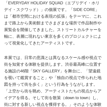
「EVERYDAY HOLIDAY SQUAD（エブリデイ・ホリ
デイ・スクワッド）」の個展です。「SIDE CORE」
は「都市空間における表現の拡張」をテーマに、これ
まで路上から美術館までさまざまな場所で作品制作や
展覧会を開催してきました。ストリートカルチャーを
軸に、表層に現れない東京を多くのプロジェクトによ
って視覚化してきたアーティストです。
本展では、日常の意識とは異なるスケール感や視点で
街を知覚する体験を提供します。渋谷最高峰に位置す
る施設の46階「SKY GALLERY」を舞台に、「望遠鏡
を覗いて鑑賞すること」や「独自の視点で作られた地
図を持って街を歩く」という行為をうながします。
「上空から街を眺め、アーティストたちの視点からア
イデアを得る。そして街を散策（down to town）し、
街に対する新しい視点を獲得する。」そのような体験