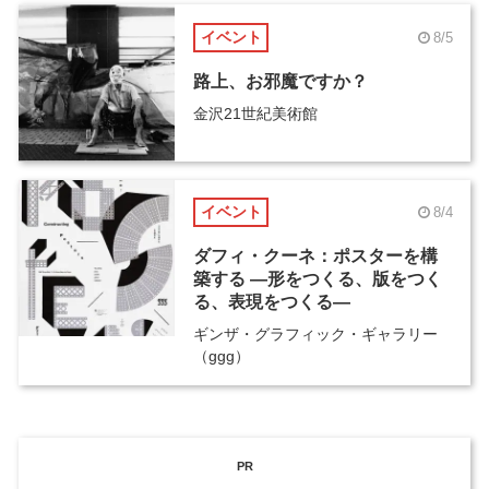
イベント
8/5
路上、お邪魔ですか？
金沢21世紀美術館
イベント
8/4
ダフィ・クーネ：ポスターを構
築する ―形をつくる、版をつく
る、表現をつくる―
ギンザ・グラフィック・ギャラリー
（ggg）
PR