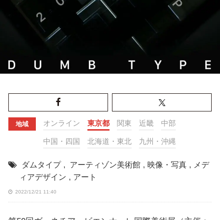
オンライン
東京都
関東
近畿
中部
地域
中国・四国
北海道・東北
九州・沖縄
ダムタイプ
,
アーティゾン美術館
,
映像・写真
,
メデ
ィアデザイン
,
アート
2022/12/21 11:40