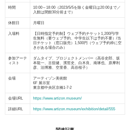
時間
10:00～18:00（2023/5/5を除く金曜日は20:00まで／
入館は閉館30分前まで）
休館日
月曜日
入場料
【日時指定予約制】ウェブ予約チケット1,200円/学
生無料（要ウェブ予約、中学生以下は予約不要）/当
日チケット（窓口販売）1,500円（ウェブ予約枠に空
きがある場合のみ）
参加アーテ
ダムタイプ、プロジェクトメンバー（高谷史郎、坂
ィスト
本龍一、古舘健、濱哲史、白木良、南琢也、原摩利
彦、泊博雅、空里香、高谷桜子）
会場
アーティゾン美術館
6F 展示室
東京都中央区京橋1-7-2
会場URL
https://www.artizon.museum/
詳細URL
https://www.artizon.museum/exhibition/detail/555
関連記事