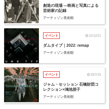
創造の現場 ―映画と写真による
芸術家の記録
アーティゾン美術館
イベント
22/12/21
ダムタイプ｜2022: remap
アーティゾン美術館
イベント
20/7/15
ジャム・セッション 石橋財団コ
レクション×鴻池朋子
アーティゾン美術館