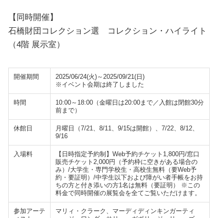
【同時開催】
石橋財団コレクション選 コレクション・ハイライト
（4階 展示室）
開催期間
2025/06/24(火)～2025/09/21(日)
※イベント会期は終了しました
時間
10:00～18:00（金曜日は20:00まで／入館は閉館30分
前まで）
休館日
月曜日（7/21、8/11、9/15は開館）、7/22、8/12、
9/16
入場料
【日時指定予約制】Web予約チケット1,800円/窓口
販売チケット2,000円（予約枠に空きがある場合の
み）/大学生・専門学校生・高校生無料（要Web予
約・要証明）/中学生以下および障がい者手帳をお持
ちの方と付き添いの方1名は無料（要証明） ※この
料金で同時開催の展覧会を全てご覧いただけます。
参加アーテ
マリィ・クラーク、マーディディンキンガーティ