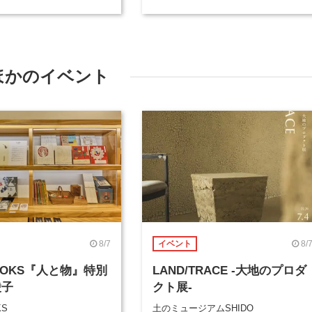
ほかのイベント
8/7
8/
イベント
BOOKS『人と物』特別
LAND/TRACE -大地のプロダ
綾子
クト展-
KS
土のミュージアムSHIDO