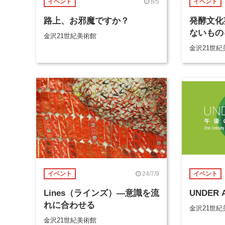
8/5
イベント
イベント
路上、お邪魔ですか？
発酵文化
ないもの
金沢21世紀美術館
金沢21世紀
24/7/9
イベント
イベント
Lines（ラインズ）―意識を流
UNDER A
れに合わせる
金沢21世紀
金沢21世紀美術館