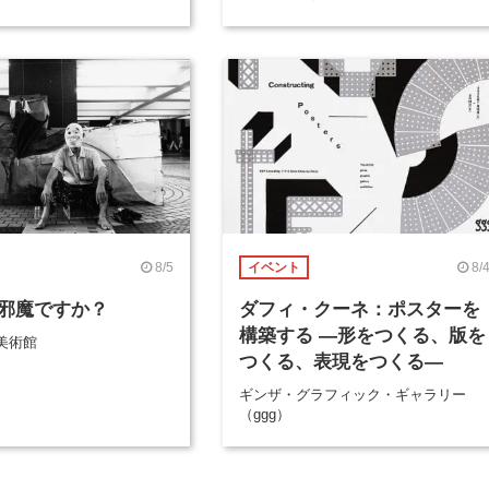
8/5
8/
イベント
邪魔ですか？
ダフィ・クーネ：ポスターを
構築する ―形をつくる、版を
美術館
つくる、表現をつくる―
ギンザ・グラフィック・ギャラリー
（ggg）