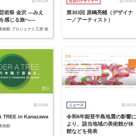
24/11/8
24/9/2
注目のデザイナー
芸術祭 金沢 ―みえ
第303回 原嶋亮輔（デザイナ
を感じる旅へ―
ー／アーティスト）
美術館 プロジェクト工房 他
24/5/9
24/1/
ニュース
 TREE in Kanazawa
令和6年能登半島地震の影響
より、該当地域の美術館が休
美術館
館などを発表