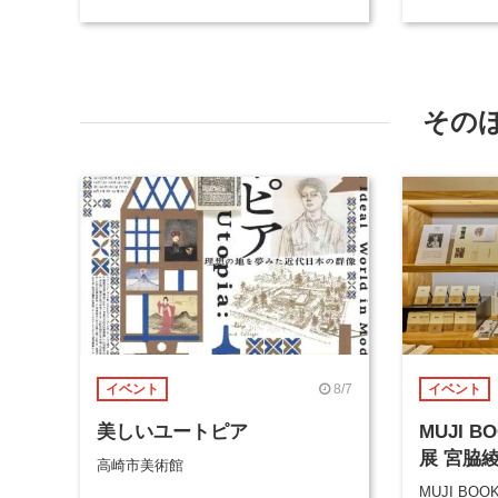
その
8/7
イベント
イベント
美しいユートピア
MUJI 
展 宮脇
高崎市美術館
MUJI BOO