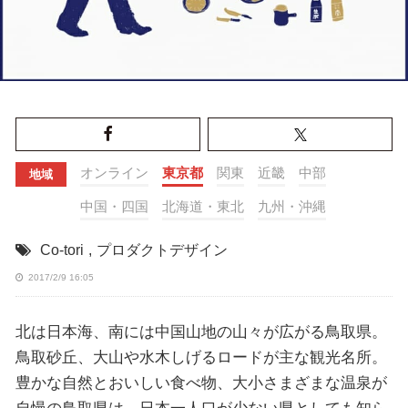
オンライン
東京都
関東
近畿
中部
地域
中国・四国
北海道・東北
九州・沖縄
Co-tori
,
プロダクトデザイン
2017/2/9 16:05
北は日本海、南には中国山地の山々が広がる鳥取県。
鳥取砂丘、大山や水木しげるロードが主な観光名所。
豊かな自然とおいしい食べ物、大小さまざまな温泉が
自慢の鳥取県は、日本一人口が少ない県としても知ら