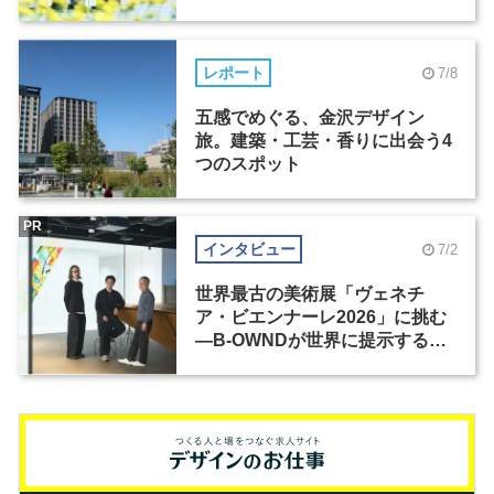
レポート
7/8
五感でめぐる、金沢デザイン
旅。建築・工芸・香りに出会う4
つのスポット
PR
インタビュー
7/2
世界最古の美術展「ヴェネチ
ア・ビエンナーレ2026」に挑む
―B-OWNDが世界に提示する美
の基準とは？（前編）