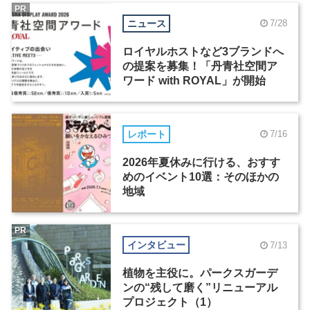
PR
ニュース
7/28
ロイヤルホストなど3ブランドへ
の提案を募集！「丹青社空間ア
ワード with ROYAL」が開始
レポート
7/16
2026年夏休みに行ける、おすす
めのイベント10選：そのほかの
地域
PR
インタビュー
7/13
植物を主役に。パークスガーデ
ンの“残して磨く”リニューアル
プロジェクト（1）