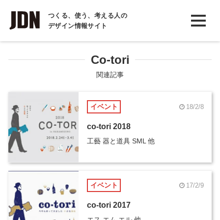
INTERVIEW
つくる、使う、考える人の
デザイン情報サイト
インタビュー
REPORT
Co-tori
レポート
関連記事
COLUMN
イベント
18/2/8
コラム
co-tori 2018
工藝 器と道具 SML 他
イベント
17/2/9
co-tori 2017
エス エム エル 他