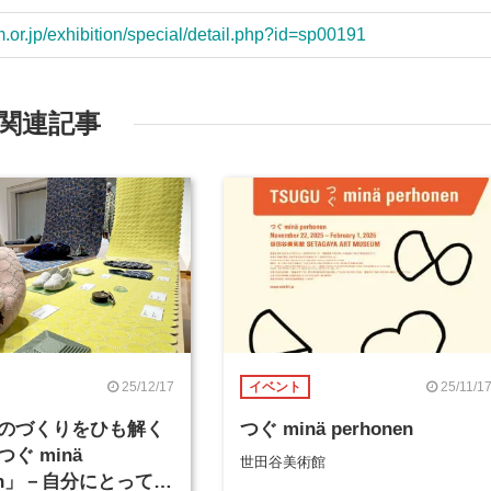
or.jp/exhibition/special/detail.php?id=sp00191
関連記事
25/12/17
25/11/1
イベント
のづくりをひも解く
つぐ minä perhonen
ぐ minä
世田谷美術館
nen」－自分にとって