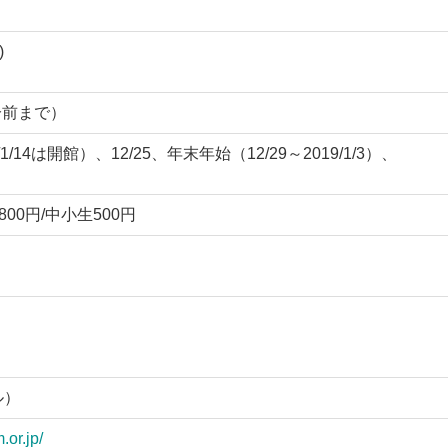
)
0分前まで）
1/14は開館）、12/25、年末年始（12/29～2019/1/3）、
800円/中小生500円
ル）
or.jp/