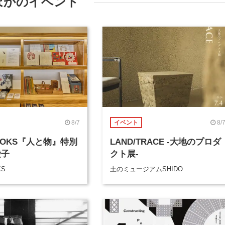
ほかのイベント
8/7
8/
イベント
BOOKS『人と物』特別
LAND/TRACE -大地のプロダ
綾子
クト展-
KS
土のミュージアムSHIDO