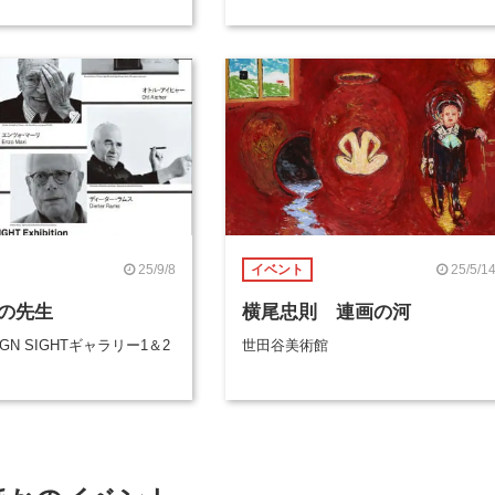
”とは？
25/9/8
25/5/1
イベント
の先生
横尾忠則 連画の河
SIGN SIGHTギャラリー1＆2
世田谷美術館