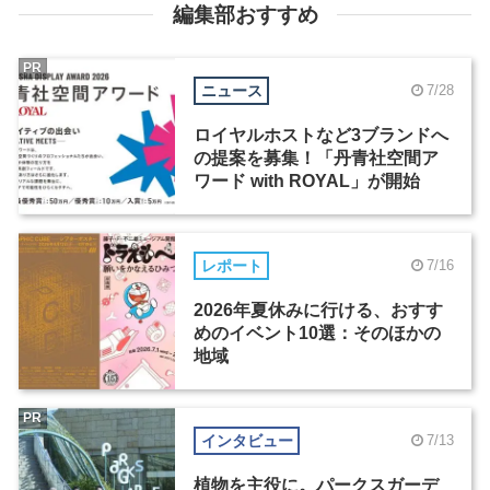
編集部おすすめ
PR
ニュース
7/28
ロイヤルホストなど3ブランドへ
の提案を募集！「丹青社空間ア
ワード with ROYAL」が開始
レポート
7/16
2026年夏休みに行ける、おすす
めのイベント10選：そのほかの
地域
PR
インタビュー
7/13
植物を主役に。パークスガーデ