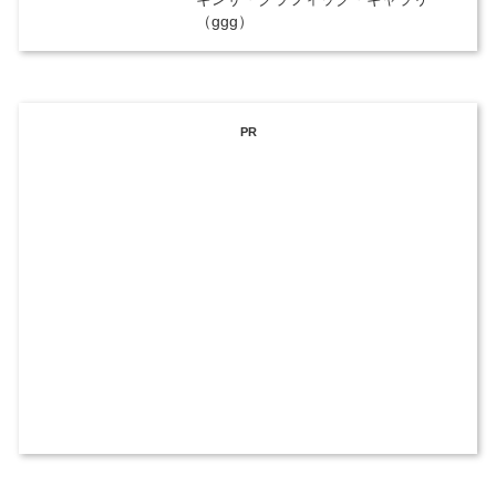
（ggg）
PR