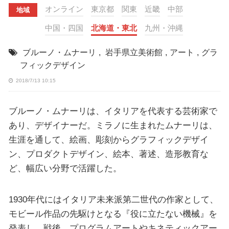
オンライン
東京都
関東
近畿
中部
地域
中国・四国
北海道・東北
九州・沖縄
ブルーノ・ムナーリ
,
岩手県立美術館
,
アート
,
グラ
フィックデザイン
2018/7/13 10:15
ブルーノ・ムナーリは、イタリアを代表する芸術家で
あり、デザイナーだ。ミラノに生まれたムナーリは、
生涯を通して、絵画、彫刻からグラフィックデザイ
ン、プロダクトデザイン、絵本、著述、造形教育な
ど、幅広い分野で活躍した。
1930年代にはイタリア未来派第二世代の作家として、
モビール作品の先駆けとなる『役に立たない機械』を
発表し、戦後、プログラムアートやキネティックアー