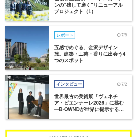
ンの“残して磨く”リニューアル
プロジェクト（1）
レポート
7/8
五感でめぐる、金沢デザイン
旅。建築・工芸・香りに出会う4
つのスポット
PR
インタビュー
7/2
世界最古の美術展「ヴェネチ
ア・ビエンナーレ2026」に挑む
―B-OWNDが世界に提示する美
の基準とは？（前編）