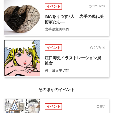
イベント
22/11/28
IMAをうつす7人 ―岩手の現代美
術家たち―
岩手県立美術館
イベント
22/7/14
江口寿史イラストレーション展
彼女
岩手県立美術館
そのほかのイベント
イベント
8/7