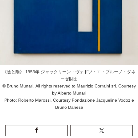
《陰と陽》 1953年 ジャックリーン・ヴォドツ・エ・ブルーノ・ダネ
ーゼ財団
© Bruno Munari. All rights reserved to Maurizio Corraini srl. Courtesy
by Alberto Munari
Photo: Roberto Marossi. Courtesy Fondazione Jacqueline Vodoz e
Bruno Danese