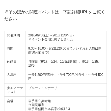
※そのほかの関連イベントは、下記詳細URLをご覧く
ださい
開催期間
2018/09/08(土)～2018/11/04(日)
※イベント会期は終了しました
時間
9:30～18:00（9/22は20:00まで／いずれも入館は閉
館30分前まで）
休館日
月曜日（9/17、9/24、10/8は開館）、9/18、9/25、
10/9
入場料
一般1,200円/高校生・学生700円/小学生・中学生500
円
参加アーテ
ブルーノ・ムナーリ
ィスト
会場
岩手県立美術館
企画展示室
岩手県盛岡市本宮字松幅12-3