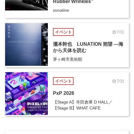
Rubber Wrinkles”
sonatine
イベント
7/31
瀧本幹也 LUNATION 朔望 ―海
から天体を読む
茅ヶ崎市美術館
イベント
7/31
PxP 2026
【Stage A】寺田倉庫 D HALL／
【Stage B】WHAT CAFE