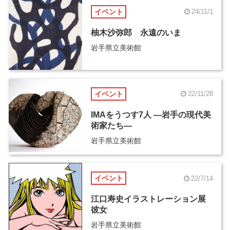
イベント
24/11/1
柚木沙弥郎 永遠のいま
岩手県立美術館
イベント
22/11/28
IMAをうつす7人 ―岩手の現代美
術家たち―
岩手県立美術館
イベント
22/7/14
江口寿史イラストレーション展
彼女
岩手県立美術館