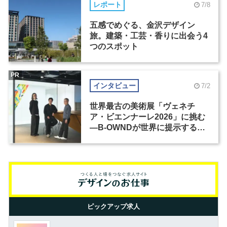
レポート
7/8
五感でめぐる、金沢デザイン
旅。建築・工芸・香りに出会う4
つのスポット
PR
インタビュー
7/2
世界最古の美術展「ヴェネチ
ア・ビエンナーレ2026」に挑む
―B-OWNDが世界に提示する美
の基準とは？（前編）
ピックアップ求人