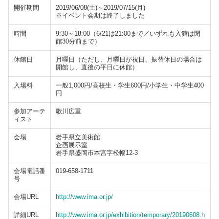
開催期間
2019/06/08(土)～2019/07/15(月)
※イベント会期は終了しました
時間
9:30～18:00（6/21は21:00まで／いずれも入館は閉
館30分前まで）
休館日
月曜日（ただし、月曜日が祝日、振替休日の場合は
開館し、直後の平日に休館）
入場料
一般1,000円/高校生・学生600円/小学生・中学生400
円
参加アーテ
歌川広重
ィスト
会場
岩手県立美術館
企画展示室
岩手県盛岡市本宮字松幅12-3
会場電話番
019-658-1711
号
会場URL
http://www.ima.or.jp/
詳細URL
http://www.ima.or.jp/exhibition/temporary/20190608.h