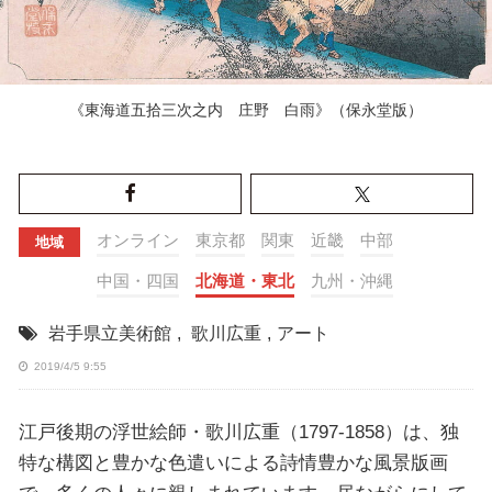
《東海道五拾三次之内 庄野 白雨》（保永堂版）
オンライン
東京都
関東
近畿
中部
地域
中国・四国
北海道・東北
九州・沖縄
岩手県立美術館
,
歌川広重
,
アート
2019/4/5 9:55
江戸後期の浮世絵師・歌川広重（1797-1858）は、独
特な構図と豊かな色遣いによる詩情豊かな風景版画