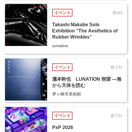
イベント
8/4
Takashi Makabe Solo
Exhibition “The Aesthetics of
Rubber Wrinkles”
sonatine
イベント
7/31
瀧本幹也 LUNATION 朔望 ―海
から天体を読む
茅ヶ崎市美術館
イベント
7/31
PxP 2026