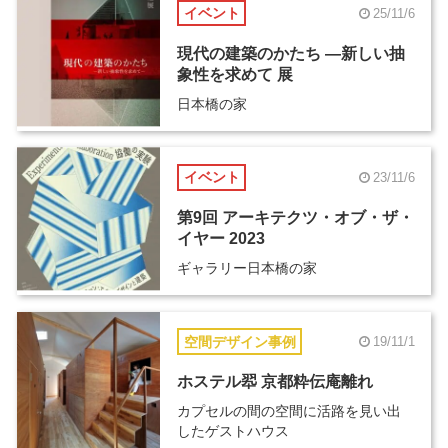
イベント
25/11/6
現代の建築のかたち ―新しい抽
象性を求めて 展
日本橋の家
イベント
23/11/6
第9回 アーキテクツ・オブ・ザ・
イヤー 2023
ギャラリー日本橋の家
空間デザイン事例
19/11/1
ホステル翆 京都粋伝庵離れ
カプセルの間の空間に活路を見い出
したゲストハウス