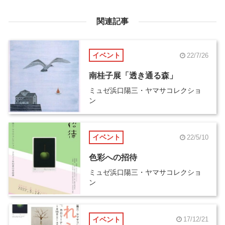
関連記事
イベント
22/7/26
南桂子展「透き通る森」
ミュゼ浜口陽三・ヤマサコレクショ
ン
イベント
22/5/10
色彩への招待
ミュゼ浜口陽三・ヤマサコレクショ
ン
イベント
17/12/21