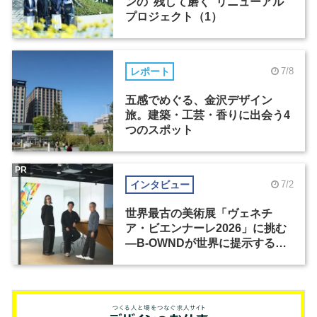
ンの“残して磨く”リニューアル
プロジェクト（1）
レポート
7/8
五感でめぐる、金沢デザイン
旅。建築・工芸・香りに出会う4
つのスポット
PR
インタビュー
7/2
世界最古の美術展「ヴェネチ
ア・ビエンナーレ2026」に挑む
―B-OWNDが世界に提示する美
の基準とは？（前編）