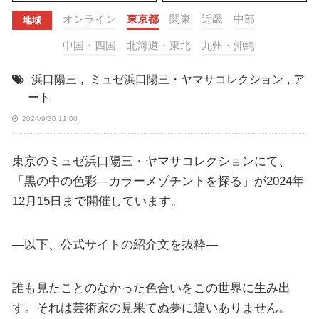
オンライン
東京都
関東
近畿
中部
地域
中国・四国
北海道・東北
九州・沖縄
浜口陽三
,
ミュゼ浜口陽三・ヤマサコレクション
,
ア
ート
2024/9/30 11:00
東京のミュゼ浜口陽三・ヤマサコレクションにて、
「黒の中の色彩―カラーメゾチントを探る」が2024年
12月15日まで開催しています。
—以下、公式サイトの紹介文を抜粋—
誰も見たことのなかった色合いをこの世界に生み出
す。それは芸術家の見果てぬ夢に違いありません。