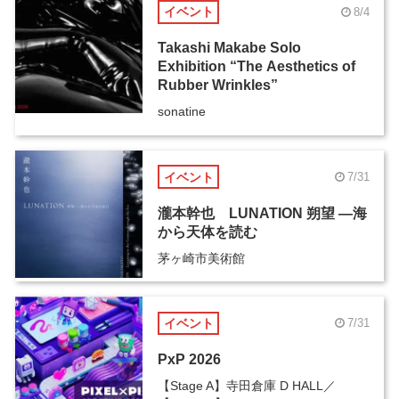
イベント
8/4
Takashi Makabe Solo
Exhibition “The Aesthetics of
Rubber Wrinkles”
sonatine
イベント
7/31
瀧本幹也 LUNATION 朔望 ―海
から天体を読む
茅ヶ崎市美術館
イベント
7/31
PxP 2026
【Stage A】寺田倉庫 D HALL／