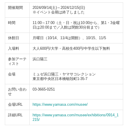
開催期間
2024/09/14(土)～2024/12/15(日)
※イベント会期は終了しました
時間
11:00～17:00（土・日・祝は10:00から、第1・3金曜
日は20:00まで／入館は閉館30分前まで）
休館日
月曜日（10/14、11/4は開館）、10/15、11/5
入場料
大人600円/大学・高校生400円/中学生以下無料
参加アーテ
浜口陽三
ィスト
会場
ミュゼ浜口陽三・ヤマサコレクション
東京都中央区日本橋蛎殻町1-35-7
お問い合わ
03-3665-0251
せ
会場URL
https://www.yamasa.com/musee/
詳細URL
https://www.yamasa.com/musee/exhibitions/0914_1
215/