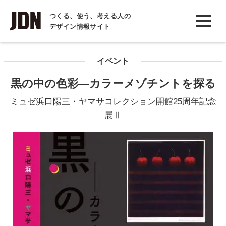
INTERVIEW
つくる、使う、考える人の
デザイン情報サイト
インタビュー
REPORT
イベント
レポート
黒の中の色彩―カラーメゾチントを探る
COLUMN
ミュゼ浜口陽三・ヤマサコレクション開館25周年記念
コラム
展Ⅱ