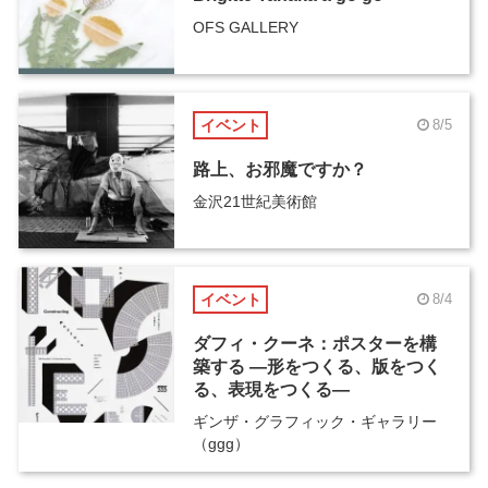
OFS GALLERY
イベント
8/5
路上、お邪魔ですか？
金沢21世紀美術館
イベント
8/4
ダフィ・クーネ：ポスターを構
築する ―形をつくる、版をつく
る、表現をつくる―
ギンザ・グラフィック・ギャラリー
（ggg）