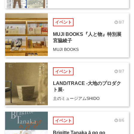
イベント
8/7
MUJI BOOKS『人と物』特別展
宮脇綾子
MUJI BOOKS
イベント
8/7
LAND/TRACE -大地のプロダク
ト展-
土のミュージアムSHIDO
イベント
8/6
Brigitte Tanaka ā go go