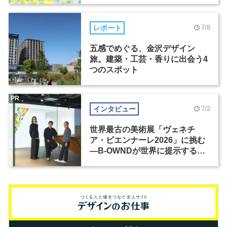
レポート
7/8
五感でめぐる、金沢デザイン
旅。建築・工芸・香りに出会う4
つのスポット
PR
インタビュー
7/2
世界最古の美術展「ヴェネチ
ア・ビエンナーレ2026」に挑む
―B-OWNDが世界に提示する美
の基準とは？（前編）