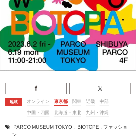
オンライン
東京都
関東
近畿
中部
地域
中国・四国
北海道・東北
九州・沖縄
PARCO MUSEUM TOKYO
,
BIOTOPE
,
ファッショ
ン