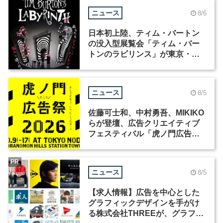
ニュース
8/6
日本初上陸、ティム・バートン
の没入型展覧会「ティム・バー
トンのラビリンス」が東京・豊
洲で開催
ニュース
8/5
佐藤可士和、中村勇吾、MIKIKO
らが登壇、広告クリエイティブ
フェスティバル「虎ノ門広告
祭」の第2回が開催
PR
ニュース
8/5
【求人情報】広告を中心とした
グラフィックデザインを手がけ
る株式会社THREEが、グラフィ