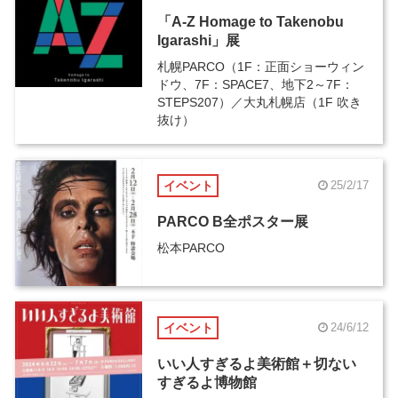
「A-Z Homage to Takenobu
Igarashi」展
札幌PARCO（1F：正面ショーウィン
ドウ、7F：SPACE7、地下2～7F：
STEPS207）／大丸札幌店（1F 吹き
抜け）
イベント
25/2/17
PARCO B全ポスター展
松本PARCO
イベント
24/6/12
いい人すぎるよ美術館＋切ない
すぎるよ博物館