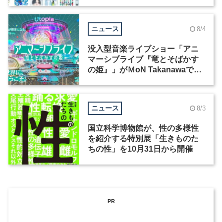
ックデザイナーを募集
ニュース
8/4
没入型音楽ライブショー「アニ
マーシブライブ『竜とそばかす
の姫』」がＭoN Takanawaで開
催
ニュース
8/3
国立科学博物館が、性の多様性
を紹介する特別展「生きものた
ちの性」を10月31日から開催
PR