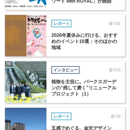
ワード with ROYAL」が開始
レポート
7/16
2026年夏休みに行ける、おすす
めのイベント10選：そのほかの
地域
PR
インタビュー
7/13
植物を主役に。パークスガーデ
ンの“残して磨く”リニューアル
プロジェクト（1）
レポート
7/8
五感でめぐる、金沢デザイン