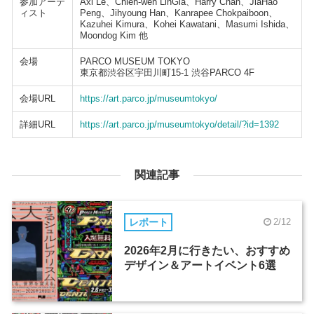
参加アーテ
Axl Le、Chien-wen LinGia、Harry Chan、JiaHao
ィスト
Peng、Jihyoung Han、Kanrapee Chokpaiboon、
Kazuhei Kimura、Kohei Kawatani、Masumi Ishida、
Moondog Kim 他
会場
PARCO MUSEUM TOKYO
東京都渋谷区宇田川町15-1 渋谷PARCO 4F
会場URL
https://art.parco.jp/museumtokyo/
詳細URL
https://art.parco.jp/museumtokyo/detail/?id=1392
関連記事
レポート
2/12
2026年2月に行きたい、おすすめ
デザイン＆アートイベント6選