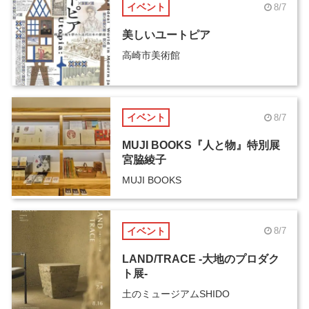
イベント
8/7
美しいユートピア
高崎市美術館
イベント
8/7
MUJI BOOKS『人と物』特別展
宮脇綾子
MUJI BOOKS
イベント
8/7
LAND/TRACE -大地のプロダク
ト展-
土のミュージアムSHIDO