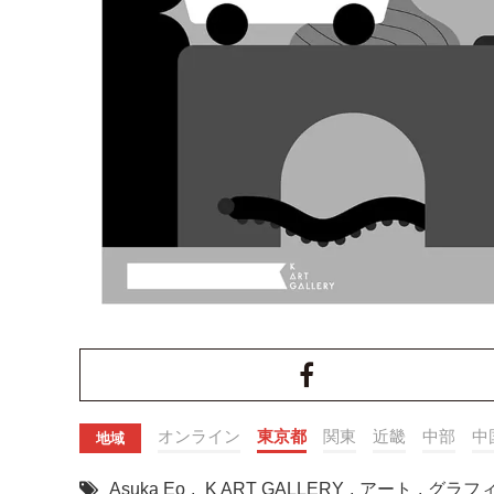
オンライン
東京都
関東
近畿
中部
中
地域
Asuka Eo
,
K ART GALLERY
,
アート
,
グラフ