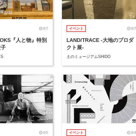
8/7
8/
イベント
BOOKS『人と物』特別
LAND/TRACE -大地のプロダ
綾子
クト展-
KS
土のミュージアムSHIDO
8/5
8/
イベント