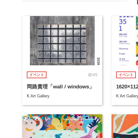
6/5
イベント
イベント
岡路貴理「wall / windows」
1620×11
K Art Gallery
K Art Galler