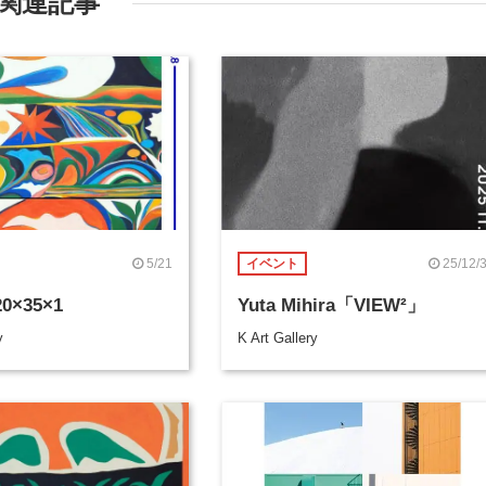
関連記事
5/21
25/12/
イベント
20×35×1
Yuta Mihira「VIEW²」
y
K Art Gallery