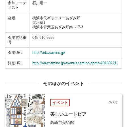
参加アーテ
石川竜一
ィスト
会場
横浜市民ギャラリーあざみ野
展示室1
横浜市青葉区あざみ野南1-17-3
会場電話番
045-910-5656
号
会場URL
http://artazamino.jp/
詳細URL
http://artazamino.jp/event/azamino-photo-20160221/
そのほかのイベント
イベント
8/7
美しいユートピア
高崎市美術館