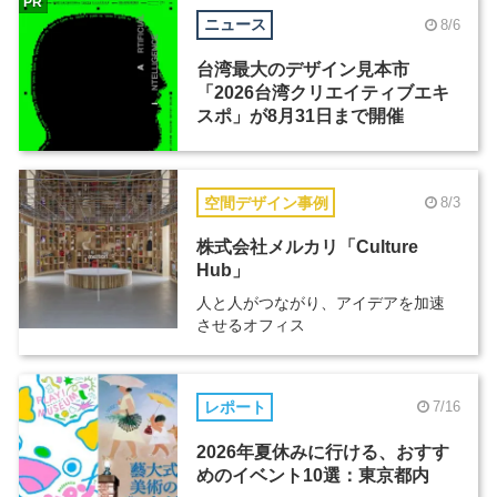
PR
ニュース
8/6
台湾最大のデザイン見本市
「2026台湾クリエイティブエキ
スポ」が8月31日まで開催
空間デザイン事例
8/3
株式会社メルカリ「Culture
Hub」
人と人がつながり、アイデアを加速
させるオフィス
レポート
7/16
2026年夏休みに行ける、おすす
めのイベント10選：東京都内