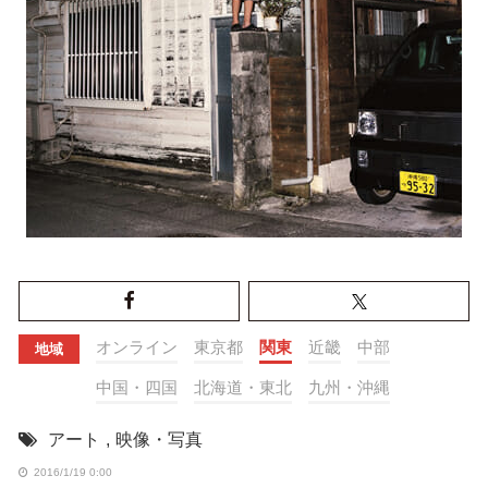
オンライン
東京都
関東
近畿
中部
地域
中国・四国
北海道・東北
九州・沖縄
アート
,
映像・写真
2016/1/19 0:00