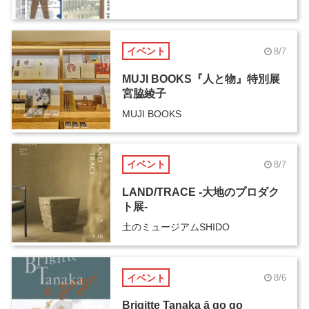
イベント
8/7
MUJI BOOKS『人と物』特別展
宮脇綾子
MUJI BOOKS
イベント
8/7
LAND/TRACE -大地のプロダク
ト展-
土のミュージアムSHIDO
イベント
8/6
Brigitte Tanaka ā go go