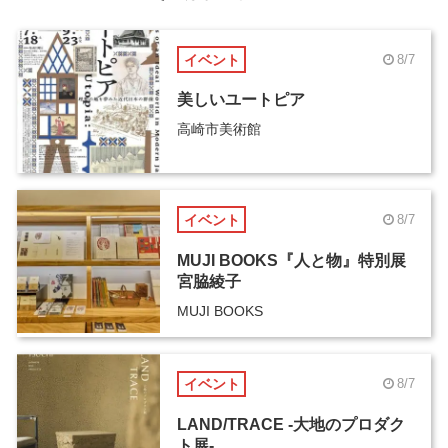
イベント
8/7
美しいユートピア
高崎市美術館
イベント
8/7
MUJI BOOKS『人と物』特別展
宮脇綾子
MUJI BOOKS
イベント
8/7
LAND/TRACE -大地のプロダク
ト展-