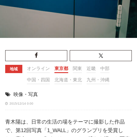
オンライン
東京都
関東
近畿
中部
地域
中国・四国
北海道・東北
九州・沖縄
映像・写真
2015/12/14 0:00
青木陽は、日常の生活の場をテーマに撮影した作品
で、第12回写真「1_WALL」のグランプリを受賞し