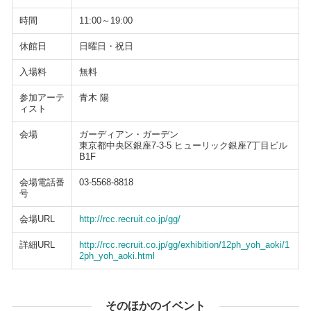
時間
11:00～19:00
休館日
日曜日・祝日
入場料
無料
参加アーテ
青木 陽
ィスト
会場
ガーディアン・ガーデン
東京都中央区銀座7-3-5 ヒューリック銀座7丁目ビル
B1F
会場電話番
03-5568-8818
号
会場URL
http://rcc.recruit.co.jp/gg/
詳細URL
http://rcc.recruit.co.jp/gg/exhibition/12ph_yoh_aoki/1
2ph_yoh_aoki.html
そのほかのイベント