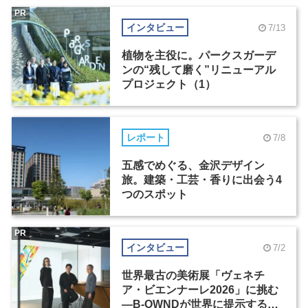
PR
インタビュー
7/13
植物を主役に。パークスガーデ
ンの“残して磨く”リニューアル
プロジェクト（1）
レポート
7/8
五感でめぐる、金沢デザイン
旅。建築・工芸・香りに出会う4
つのスポット
PR
インタビュー
7/2
世界最古の美術展「ヴェネチ
ア・ビエンナーレ2026」に挑む
―B-OWNDが世界に提示する美