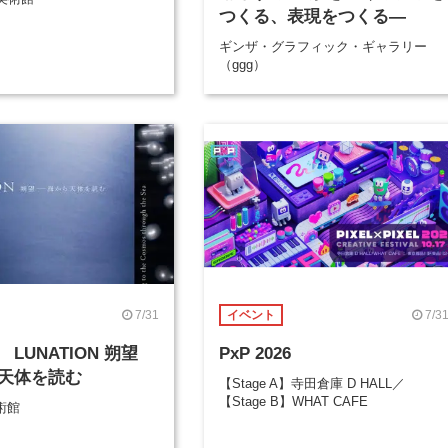
つくる、表現をつくる―
ギンザ・グラフィック・ギャラリー
（ggg）
7/31
7/3
イベント
LUNATION 朔望
PxP 2026
天体を読む
【Stage A】寺田倉庫 D HALL／
【Stage B】WHAT CAFE
術館