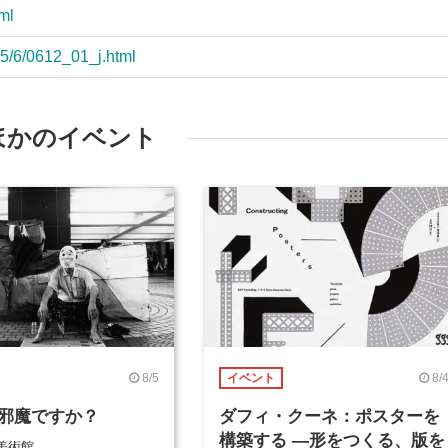
tml
015/6/0612_01_j.html
ほかのイベント
8/5
8/
イベント
邪魔ですか？
ダフィ・クーネ：ポスターを
構築する ―形をつくる、版を
美術館