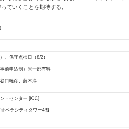
がっていくことを期待する。
)
）、保守点検日（8/2）
事前申込制）※一部有料
谷口暁彦、藤木淳
・センター [ICC]
東京オペラシティタワー4階