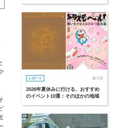
と
や
7/16
レポート
2026年夏休みに行ける、おすすめ
のイベント10選：そのほかの地域
そ
ど
近
PR
ー