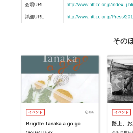
会場URL
http://www.ntticc.or.jp/index_j.h
詳細URL
http://www.ntticc.or.jp/Press/2
その
8/6
イベント
イベント
Brigitte Tanaka ā go go
路上、お
OFS GALLERY
金沢21世紀