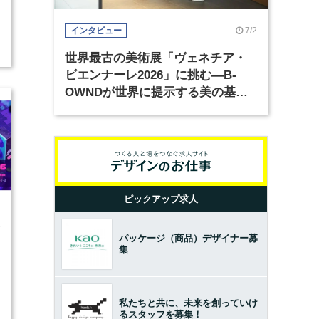
7/2
インタビュー
世界最古の美術展「ヴェネチア・
ビエンナーレ2026」に挑む―B-
OWNDが世界に提示する美の基準
とは？（前編）
ピックアップ求人
1
パッケージ（商品）デザイナー募
集
私たちと共に、未来を創っていけ
るスタッフを募集！