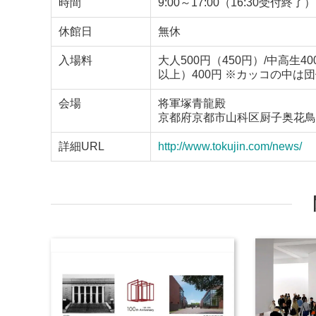
時間
9:00～17:00（16:30受付終了）
休館日
無休
入場料
大人500円（450円）/中高生4
以上）400円 ※カッコの中は
会場
将軍塚青龍殿
京都府京都市山科区厨子奥花鳥
詳細URL
http://www.tokujin.com/news/