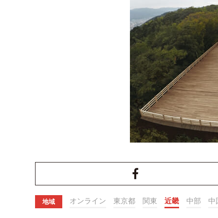
オンライン
東京都
関東
近畿
中部
中
地域