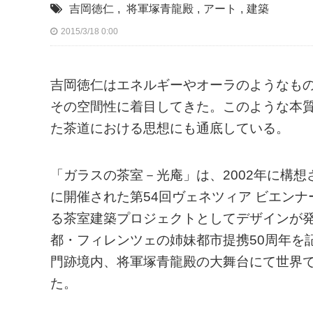
吉岡徳仁
,
将軍塚青龍殿
,
アート
,
建築
2015/3/18 0:00
吉岡徳仁はエネルギーやオーラのようなも
その空間性に着目してきた。このような本
た茶道における思想にも通底している。
「ガラスの茶室－光庵」は、2002年に構想
に開催された第54回ヴェネツィア ビエンナーレ国
る茶室建築プロジェクトとしてデザインが発
都・フィレンツェの姉妹都市提携50周年を
門跡境内、将軍塚青龍殿の大舞台にて世界
た。