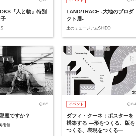
イベント
BOOKS『人と物』特別
LAND/TRACE -大地のプロダ
綾子
クト展-
KS
土のミュージアムSHIDO
8/5
8/
イベント
邪魔ですか？
ダフィ・クーネ：ポスターを
構築する ―形をつくる、版を
美術館
つくる、表現をつくる―