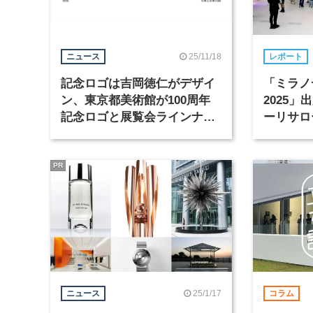
25/11/18
ニュース
レポート
記念ロゴは吉岡徳仁がデザイ
「ミラノ
ン、東京都美術館が100周年
2025
記念ロゴと展覧会ラインナッ
ーリサロ
プを発表
PR
25/1/17
ニュース
コラム