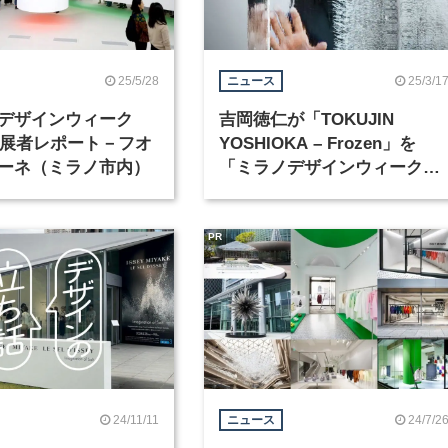
25/5/28
25/3/1
ニュース
デザインウィーク
吉岡徳仁が「TOKUJIN
」出展者レポート－フオ
YOSHIOKA – Frozen」を
ーネ（ミラノ市内）
「ミラノデザインウィーク
2025」で開催
PR
24/11/11
24/7/2
ニュース