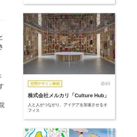
と
き
年
8/3
空間デザイン事例
す
株式会社メルカリ「Culture Hub」
院
人と人がつながり、アイデアを加速させるオ
フィス