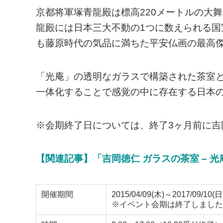
京都将軍塚青龍殿は標高220メートルの大
龍殿には日本三大不動の1つに数えられる国
も藤原時代の気品に満ちた平安仏画の最高
「光庵」の透明なガラスで構築された茶室
一体化することで感覚の中に存在する日本
※会期終了日については、終了3ヶ月前に
【関連記事】「吉岡徳仁 ガラスの茶室 – 
開催期間
2015/04/09(木)～2017/09/10(日
※イベント会期は終了しました