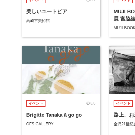
イベント
イベント
美しいユートピア
MUJI 
展 宮脇
高崎市美術館
MUJI BOO
8/6
イベント
イベント
Brigitte Tanaka ā go go
路上、お
OFS GALLERY
金沢21世紀