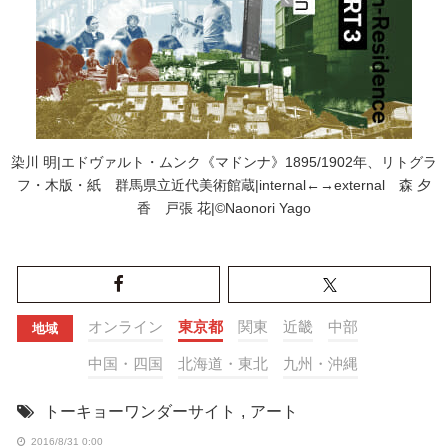
染川 明|エドヴァルト・ムンク《マドンナ》1895/1902年、リトグラ
フ・木版・紙 群馬県立近代美術館蔵|internal←→external 森 夕
香 戸張 花|©Naonori Yago
オンライン
東京都
関東
近畿
中部
地域
中国・四国
北海道・東北
九州・沖縄
トーキョーワンダーサイト
,
アート
2016/8/31 0:00