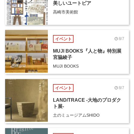
美しいユートピア
高崎市美術館
イベント
8/7
MUJI BOOKS『人と物』特別展
宮脇綾子
MUJI BOOKS
イベント
8/7
LAND/TRACE -大地のプロダク
ト展-
土のミュージアムSHIDO