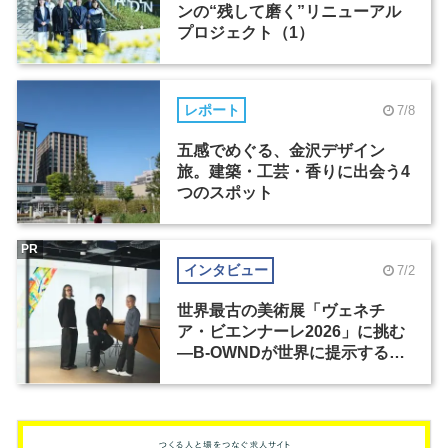
ンの“残して磨く”リニューアル
プロジェクト（1）
レポート
7/8
五感でめぐる、金沢デザイン
旅。建築・工芸・香りに出会う4
つのスポット
PR
インタビュー
7/2
世界最古の美術展「ヴェネチ
ア・ビエンナーレ2026」に挑む
―B-OWNDが世界に提示する美
の基準とは？（前編）