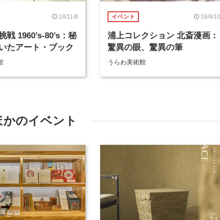
18/11/8
18/4/1
イベント
 1960’s-80’s：秘
浦上コレクション 北斎漫画：
いたアート・ブック
驚異の眼、驚異の筆
館
うらわ美術館
ほかのイベント