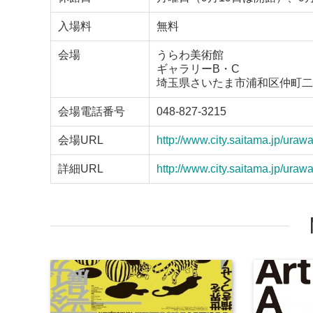
入場料
無料
会場
うらわ美術館
ギャラリーB・C
埼玉県さいたま市浦和区仲町二
会場電話番号
048-827-3215
会場URL
http://www.city.saitama.jp/ura
詳細URL
http://www.city.saitama.jp/ura