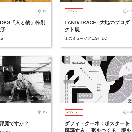
8/7
8/
イベント
BOOKS『人と物』特別
LAND/TRACE -大地のプロダ
綾子
クト展-
KS
土のミュージアムSHIDO
8/5
8/
イベント
邪魔ですか？
ダフィ・クーネ：ポスターを
構築する ―形をつくる、版を