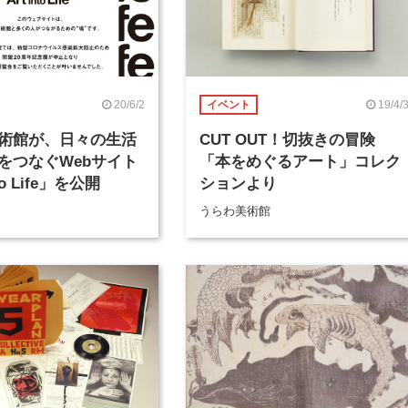
20/6/2
19/4/
イベント
術館が、日々の生活
CUT OUT！切抜きの冒険
をつなぐWebサイト
「本をめぐるアート」コレク
to Life」を公開
ションより
うらわ美術館