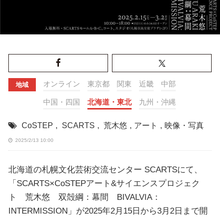
オンライン
東京都
関東
近畿
中部
地域
中国・四国
北海道・東北
九州・沖縄
CoSTEP
,
SCARTS
,
荒木悠
,
アート
,
映像・写真
2025/2/13 10:00
北海道の札幌文化芸術交流センター SCARTSにて、
「SCARTS×CoSTEPアート&サイエンスプロジェク
ト 荒木悠 双殻綱：幕間 BIVALVIA：
INTERMISSION」が2025年2月15日から3月2日まで開