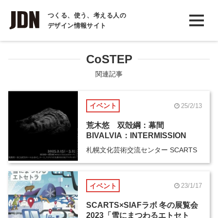
INTERVIEW
つくる、使う、考える人の
デザイン情報サイト
インタビュー
REPORT
CoSTEP
レポート
関連記事
COLUMN
イベント
25/2/13
コラム
荒木悠 双殻綱：幕間
BIVALVIA：INTERMISSION
札幌文化芸術交流センター SCARTS
イベント
23/1/17
SCARTS×SIAFラボ 冬の展覧会
2023「雪にまつわるエトセト