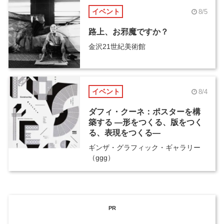
イベント
8/5
路上、お邪魔ですか？
金沢21世紀美術館
イベント
8/4
ダフィ・クーネ：ポスターを構
築する ―形をつくる、版をつく
る、表現をつくる―
ギンザ・グラフィック・ギャラリー
（ggg）
PR