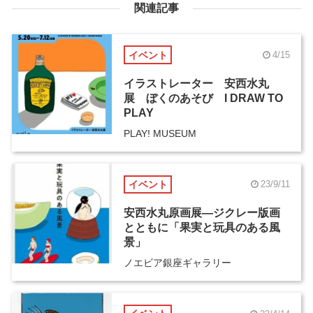
関連記事
イベント
4/15
イラストレーター 安西水丸
展 ぼくのあそび I DRAW TO
PLAY
PLAY! MUSEUM
イベント
23/9/11
安西水丸原画展―ジクレー版画
とともに「果実と玩具のある風
景」
ノエビア銀座ギャラリー