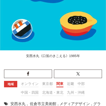
安西水丸《口笛のきこえる》1985年
オンライン
東京都
関東
近畿
中部
地域
中国・四国
北海道・東北
九州・沖縄
安西水丸
,
佐倉市立美術館
,
メディアデザイン
,
グラ