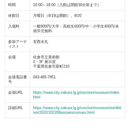
時間
10:00～18:00（入館は閉館30分前まで）
休館日
月曜日（9/19は開館）、9/20
入場料
一般800円/大学・高校生600円/中・小学生400円/未
就学児無料
参加アーテ
安西水丸
ィスト
会場
佐倉市立美術館
2・3F 展示室
千葉県佐倉市新町210
会場電話番
043-485-7851
号
会場URL
https://www.city.sakura.lg.jp/section/museum/index.
html
詳細URL
https://www.city.sakura.lg.jp/section/museum/exhibit
ion/2022/202208anzaimizumaru.html