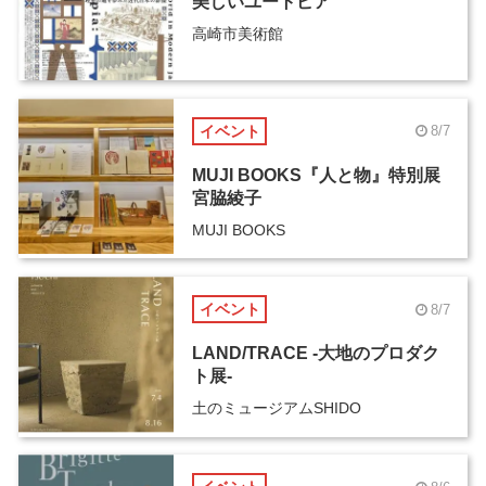
美しいユートピア
高崎市美術館
イベント
8/7
MUJI BOOKS『人と物』特別展
宮脇綾子
MUJI BOOKS
イベント
8/7
LAND/TRACE -大地のプロダク
ト展-
土のミュージアムSHIDO