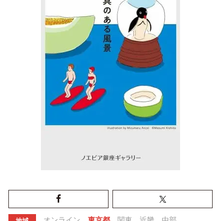
オンライン
東京都
関東
近畿
中部
地域